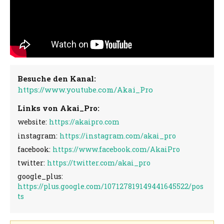
Besuche den Kanal:
https://www.youtube.com/Akai_Pro
Links von Akai_Pro:
website:
https://akaipro.com
instagram:
https://instagram.com/akai_pro
facebook:
https://www.facebook.com/AkaiPro
twitter:
https://twitter.com/akai_pro
google_plus:
https://plus.google.com/107127819149441645522/pos
ts