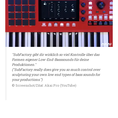
"SubFactory gibt dir wirklich so viel Kontrolle über das
Formen eigener Low-End-Basssounds für deine
Produktionen."
("SubFactory really does give you so much control over
sculpturing your own low end types of bass sounds for
your productions.")
© Screenshot/Zitat: Akai Pro (YouTube)