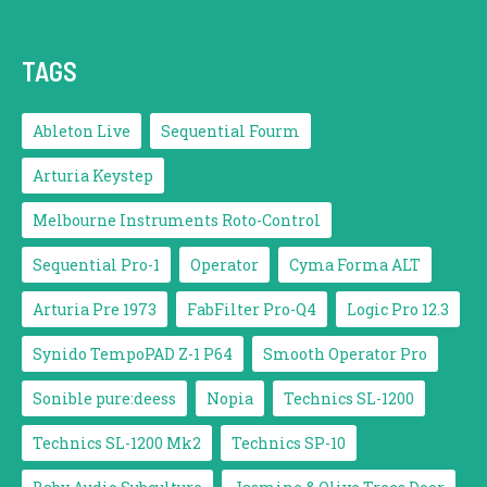
TAGS
Ableton Live
Sequential Fourm
Arturia Keystep
Melbourne Instruments Roto-Control
Sequential Pro-1
Operator
Cyma Forma ALT
Arturia Pre 1973
FabFilter Pro-Q4
Logic Pro 12.3
Synido TempoPAD Z-1 P64
Smooth Operator Pro
Sonible pure:deess
Nopia
Technics SL-1200
Technics SL-1200 Mk2
Technics SP-10