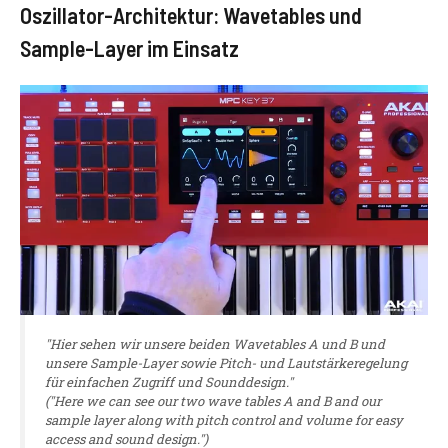
Oszillator-Architektur: Wavetables und
Sample-Layer im Einsatz
"Hier sehen wir unsere beiden Wavetables A und B und
unsere Sample-Layer sowie Pitch- und Lautstärkeregelung
für einfachen Zugriff und Sounddesign."
("Here we can see our two wave tables A and B and our
sample layer along with pitch control and volume for easy
access and sound design.")