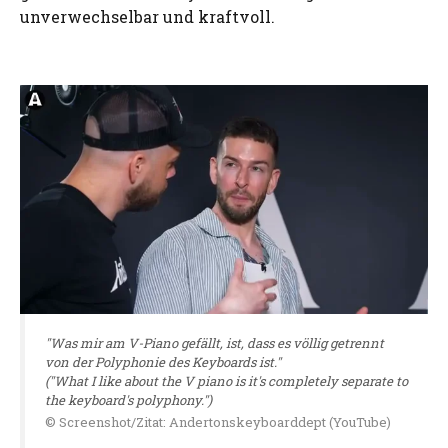
unverwechselbar und kraftvoll.
"Was mir am V-Piano gefällt, ist, dass es völlig getrennt
von der Polyphonie des Keyboards ist."
("What I like about the V piano is it's completely separate to
the keyboard's polyphony.")
© Screenshot/Zitat: Andertonskeyboarddept (YouTube)