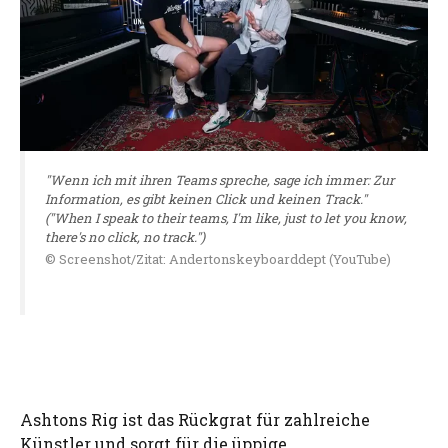
"Wenn ich mit ihren Teams spreche, sage ich immer: Zur
Information, es gibt keinen Click und keinen Track."
("When I speak to their teams, I'm like, just to let you know,
there's no click, no track.")
© Screenshot/Zitat: Andertonskeyboarddept (YouTube)
Ashtons Rig ist das Rückgrat für zahlreiche
Künstler und sorgt für die üppige