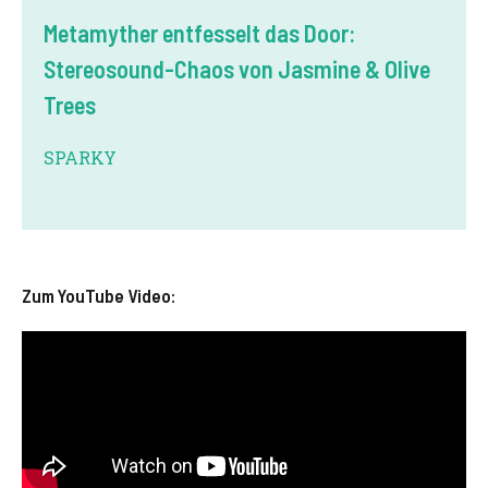
Metamyther entfesselt das Door:
Stereosound-Chaos von Jasmine & Olive
Trees
SPARKY
Zum YouTube Video: