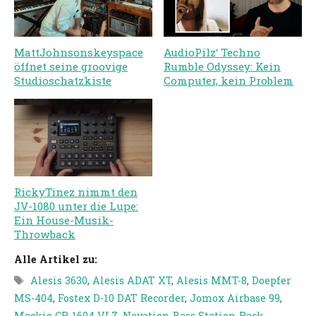
MattJohnsonskeyspace
AudioPilz‘ Techno
öffnet seine groovige
Rumble Odyssey: Kein
Studioschatzkiste
Computer, kein Problem
RickyTinez nimmt den
JV-1080 unter die Lupe:
Ein House-Musik-
Throwback
Alle Artikel zu:
Tags
Alesis 3630
,
Alesis ADAT XT
,
Alesis MMT-8
,
Doepfer
MS-404
,
Fostex D-10 DAT Recorder
,
Jomox Airbase 99
,
Mackie CR-1604 VLZ
,
Novation Bass Station Rack
,