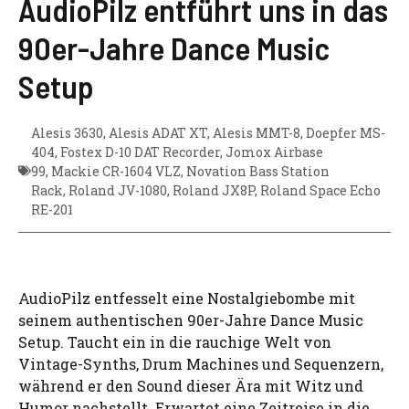
AudioPilz entführt uns in das
90er-Jahre Dance Music
Setup
Alesis 3630
,
Alesis ADAT XT
,
Alesis MMT-8
,
Doepfer MS-
404
,
Fostex D-10 DAT Recorder
,
Jomox Airbase
99
,
Mackie CR-1604 VLZ
,
Novation Bass Station
Rack
,
Roland JV-1080
,
Roland JX8P
,
Roland Space Echo
RE-201
AudioPilz entfesselt eine Nostalgiebombe mit
seinem authentischen 90er-Jahre Dance Music
Setup. Taucht ein in die rauchige Welt von
Vintage-Synths, Drum Machines und Sequenzern,
während er den Sound dieser Ära mit Witz und
Humor nachstellt. Erwartet eine Zeitreise in die