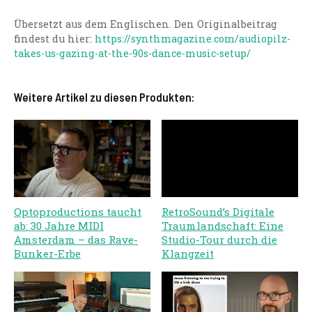
Übersetzt aus dem Englischen. Den Originalbeitrag
findest du hier:
https://synthmagazine.com/audiopilz-
takes-us-gazing-at-the-90s-dance-music-setup/
Weitere Artikel zu diesen Produkten:
Optoproductions taucht
RetroSound’s Digitale
ab: 30 Jahre MIDI
Traumlandschaft: Eine
Amsterdam – das Rave-
Studio-Tour durch die
Bunker-Erbe
Klangzeit