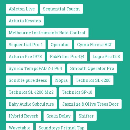
Ableton Live
Sequential Fourm
Arturia Keystep
Melbourne Instruments Roto-Control
Sequential Pro-1
Operator
Cyma Forma ALT
Arturia Pre 1973
FabFilter Pro-Q4
Logic Pro 12.3
Synido TempoPAD Z-1 P64
Smooth Operator Pro
Sonible pure:deess
Nopia
Technics SL-1200
Technics SL-1200 Mk2
Technics SP-10
Baby Audio Subculture
Jasmine & Olive Trees Door
Hybrid Reverb
Grain Delay
Shifter
Wavetable
Soundtoys Primal Tap