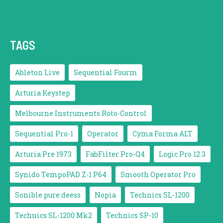
TAGS
Ableton Live
Sequential Fourm
Arturia Keystep
Melbourne Instruments Roto-Control
Sequential Pro-1
Operator
Cyma Forma ALT
Arturia Pre 1973
FabFilter Pro-Q4
Logic Pro 12.3
Synido TempoPAD Z-1 P64
Smooth Operator Pro
Sonible pure:deess
Nopia
Technics SL-1200
Technics SL-1200 Mk2
Technics SP-10