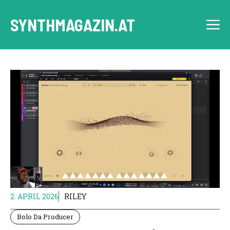
Skip
to
SYNTHMAGAZIN.AT
M
content
2. APRIL 2026
RILEY
Bolo Da Producer