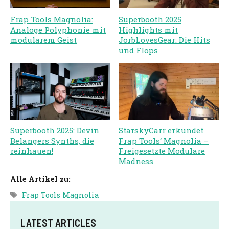
Frap Tools Magnolia:
Superbooth 2025
Analoge Polyphonie mit
Highlights mit
modularem Geist
JorbLovesGear: Die Hits
und Flops
Superbooth 2025: Devin
StarskyCarr erkundet
Belangers Synths, die
Frap Tools‘ Magnolia –
reinhauen!
Freigesetzte Modulare
Madness
Alle Artikel zu:
Tags
Frap Tools Magnolia
LATEST ARTICLES