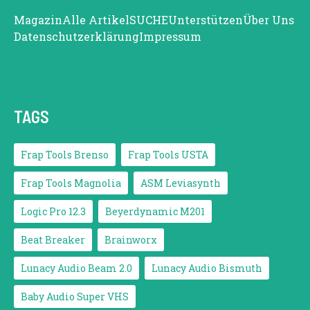
Magazin
Alle Artikel
SUCHE
Unterstützen
Über Uns
Datenschutzerklärung
Impressum
TAGS
Frap Tools Brenso
Frap Tools USTA
Frap Tools Magnolia
ASM Leviasynth
Logic Pro 12.3
Beyerdynamic M201
Beat Breaker
Brainworx
Lunacy Audio Beam 2.0
Lunacy Audio Bismuth
Baby Audio Super VHS