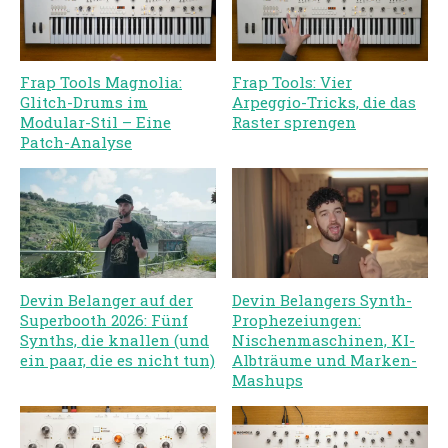
Frap Tools Magnolia:
Frap Tools: Vier
Glitch-Drums im
Arpeggio-Tricks, die das
Modular-Stil – Eine
Raster sprengen
Patch-Analyse
Devin Belanger auf der
Devin Belangers Synth-
Superbooth 2026: Fünf
Prophezeiungen:
Synths, die knallen (und
Nischenmaschinen, KI-
ein paar, die es nicht tun)
Albträume und Marken-
Mashups