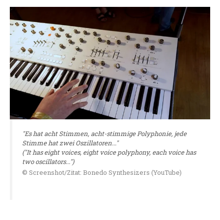
"Es hat acht Stimmen, acht-stimmige Polyphonie, jede
Stimme hat zwei Oszillatoren..."
("It has eight voices, eight voice polyphony, each voice has
two oscillators...")
© Screenshot/Zitat: Bonedo Synthesizers (YouTube)