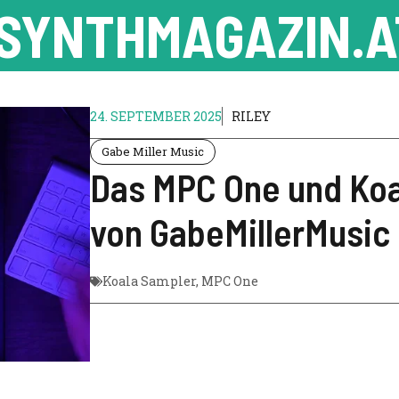
SYNTHMAGAZIN.A
24. SEPTEMBER 2025
RILEY
Gabe Miller Music
Das MPC One und Koa
von GabeMillerMusic
Koala Sampler
,
MPC One