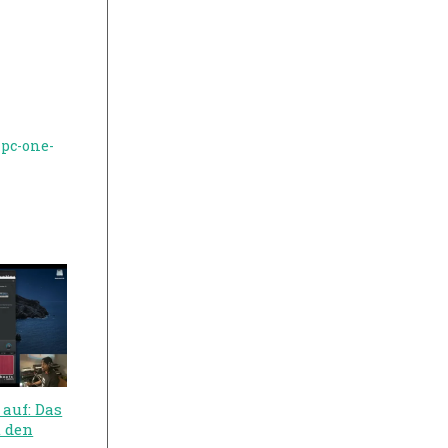
pc-one-
 auf: Das
 den