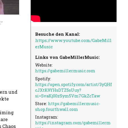
"
Besuche den Kanal:
https://www.youtube.com/GabeMill
erMusic
Links von GabeMillerMusic:
Website:
https://gabemillermusic.com
Spotify:
https://open.spotify.com/artist/3yQHf
cJXtK9YHsDTZ5sUuy?
nern und
si=SvaKj00zSym5Vm7GkZcTaw
ekte
Store:
https://gabemillermusic-
shop.fourthwall.com
Timing
Instagram:
nare
https://instagram.com/gabemillerm
s Chaos