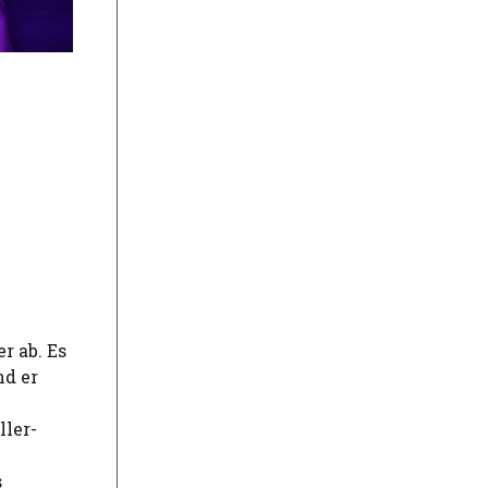
r ab. Es
nd er
ller-
s