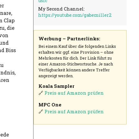
usic
er
My Second Channel:
nare,
https://youtube.com/gabemiller2
m Clap
u, die
 von
Werbung – Partnerlinks:
 und
Bei einem Kauf über die folgenden Links
nd Biss
erhalten wir ggf. eine Provision – ohne
Mehrkosten für dich. Der Link führt zu
einer Amazon-Stichwortsuche. Je nach
zu
Verfügbarkeit können andere Treffer
ändnis,
angezeigt werden.
hren
Koala Sampler
🔗
Preis auf Amazon prüfen
MPC One
🔗
Preis auf Amazon prüfen
jede