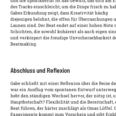
und die Spontaneität ist das Gewürz, das sich am 
des Tracks einschleicht, um die Dinge frisch zu hal
Gabes Erkundung zeigt, dass Kreativität häufig
diejenigen belohnt, die offen für Überraschungen 
Launen sind. Der Beat endet auf einer hohen Note 
Schichten, die sowohl kohärent als auch eigen sind
und verkörpert die freudige Unvorhersehbarkeit d
Beatmaking.
Abschluss und Reflexion
Gabe schließt mit einer Reflexion über die Reise
war ein Ausflug vom spontanen Entwurf unterwegs 
hebt den ständigen Wechsel hervor, der nötig ist, 
Hauptbotschaft? Flexibilität und die Bereitschaft,
Beat führen, der härter zuschlägt als Omas Löffel
Experimente kommt zum Vorschein und gibt Einblic