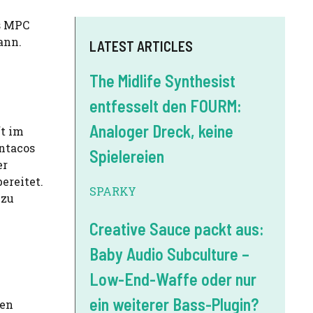
us MPC
ann.
LATEST ARTICLES
The Midlife Synthesist
entfesselt den FOURM:
Analoger Dreck, keine
t im
ntacos
Spielereien
er
ereitet.
SPARKY
 zu
Creative Sauce packt aus:
Baby Audio Subculture –
Low-End-Waffe oder nur
ein weiterer Bass-Plugin?
nen