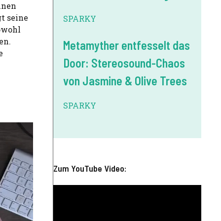
inen
gt seine
SPARKY
sowohl
en.
Metamyther entfesselt das
e
Door: Stereosound-Chaos
von Jasmine & Olive Trees
SPARKY
Zum YouTube Video: