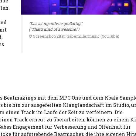
Ende
ten.
und
"Das ist irgendwie großartig."
mit
("That's kind of awesome.")
© Screenshot/Zitat: Gabemillermusic (YouTube)
,
es
 des Beatmakings mit dem MPC One und dem Koala Sample
bis hin zur ausgefeilten Klanglandschaft im Studio, u
um einen Track im Laufe der Zeit zu verfeinern. Die
 einen Track erneut zu überarbeiten, können zu einem Ki
. Gabes Engagement für Verbesserung und Offenheit für
ke für aufstrebende Beatmacher, die ihre eigenen Hit