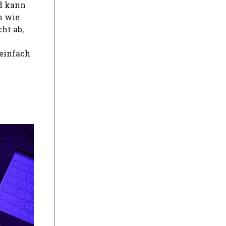
nd kann
n wie
ht ab,
 einfach