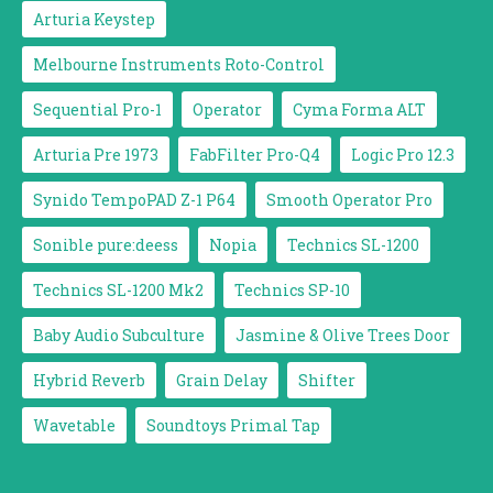
Arturia Keystep
Melbourne Instruments Roto-Control
Sequential Pro-1
Operator
Cyma Forma ALT
Arturia Pre 1973
FabFilter Pro-Q4
Logic Pro 12.3
Synido TempoPAD Z-1 P64
Smooth Operator Pro
Sonible pure:deess
Nopia
Technics SL-1200
Technics SL-1200 Mk2
Technics SP-10
Baby Audio Subculture
Jasmine & Olive Trees Door
Hybrid Reverb
Grain Delay
Shifter
Wavetable
Soundtoys Primal Tap