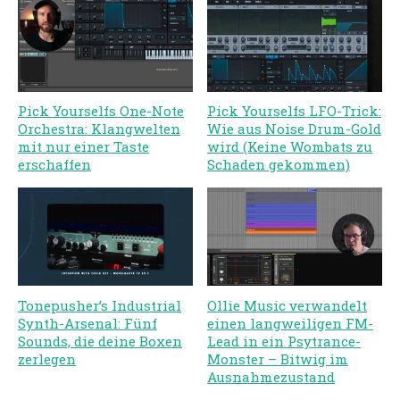
Pick Yourselfs One-Note
Pick Yourselfs LFO-Trick:
Orchestra: Klangwelten
Wie aus Noise Drum-Gold
mit nur einer Taste
wird (Keine Wombats zu
erschaffen
Schaden gekommen)
Tonepusher’s Industrial
Ollie Music verwandelt
Synth-Arsenal: Fünf
einen langweiligen FM-
Sounds, die deine Boxen
Lead in ein Psytrance-
zerlegen
Monster – Bitwig im
Ausnahmezustand