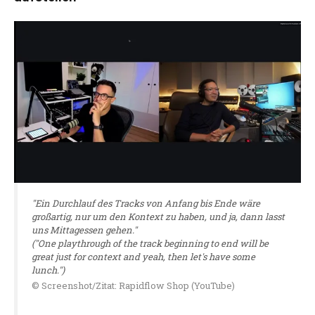
"Ein Durchlauf des Tracks von Anfang bis Ende wäre
großartig, nur um den Kontext zu haben, und ja, dann lasst
uns Mittagessen gehen."
("One playthrough of the track beginning to end will be
great just for context and yeah, then let's have some
lunch.")
© Screenshot/Zitat: Rapidflow Shop (YouTube)