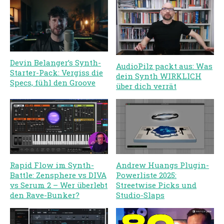
Devin Belanger’s Synth-
AudioPilz packt aus: Was
Starter-Pack: Vergiss die
dein Synth WIRKLICH
Specs, fühl den Groove
über dich verrät
Rapid Flow im Synth-
Andrew Huangs Plugin-
Battle: Zensphere vs DIVA
Powerliste 2025:
vs Serum 2 – Wer überlebt
Streetwise Picks und
den Rave-Bunker?
Studio-Slaps