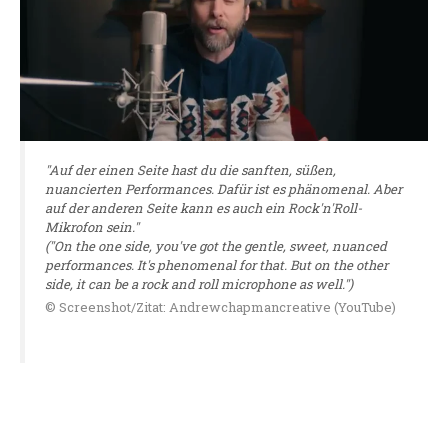
"Auf der einen Seite hast du die sanften, süßen,
nuancierten Performances. Dafür ist es phänomenal. Aber
auf der anderen Seite kann es auch ein Rock'n'Roll-
Mikrofon sein."
("On the one side, you've got the gentle, sweet, nuanced
performances. It's phenomenal for that. But on the other
side, it can be a rock and roll microphone as well.")
© Screenshot/Zitat: Andrewchapmancreative (YouTube)