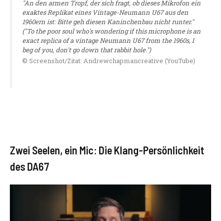
"An den armen Tropf, der sich fragt, ob dieses Mikrofon ein
exaktes Replikat eines Vintage-Neumann U67 aus den
1960ern ist: Bitte geh diesen Kaninchenbau nicht runter."
("To the poor soul who's wondering if this microphone is an
exact replica of a vintage Neumann U67 from the 1960s, I
beg of you, don't go down that rabbit hole.")
© Screenshot/Zitat: Andrewchapmancreative (YouTube)
Zwei Seelen, ein Mic: Die Klang-Persönlichkeit
des DA67