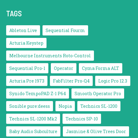
TAGS
Ableton Live
Sequential Fourm
Arturia Keystep
Melbourne Instruments Roto-Control
Sequential Pro-1
Operator
Cyma Forma ALT
Arturia Pre 1973
FabFilter Pro-Q4
Logic Pro 12.3
Synido TempoPAD Z-1 P64
Smooth Operator Pro
Sonible pure:deess
Nopia
Technics SL-1200
Technics SL-1200 Mk2
Technics SP-10
Baby Audio Subculture
Jasmine & Olive Trees Door