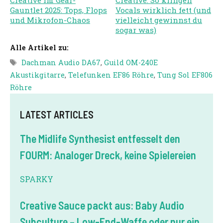
Gauntlet 2025: Tops, Flops
Vocals wirklich fett (und
und Mikrofon-Chaos
vielleicht gewinnst du
sogar was)
Alle Artikel zu:
Tags
Dachman Audio DA67
,
Guild OM-240E
Akustikgitarre
,
Telefunken EF86 Röhre
,
Tung Sol EF806
Röhre
LATEST ARTICLES
The Midlife Synthesist entfesselt den
FOURM: Analoger Dreck, keine Spielereien
SPARKY
Creative Sauce packt aus: Baby Audio
Subculture – Low-End-Waffe oder nur ein