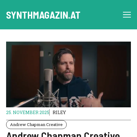
Skip
to
SYNTHMAGAZIN.AT
M
content
25. NOVEMBER 2025
RILEY
Andrew Chapman Creative
Andrew Chapman Creative