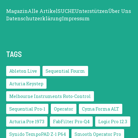
Magazin
Alle Artikel
SUCHE
Unterstützen
Über Uns
Datenschutzerklärung
Impressum
TAGS
Ableton Live
Sequential Fourm
Arturia Keystep
Melbourne Instruments Roto-Control
Sequential Pro-1
Operator
Cyma Forma ALT
Arturia Pre 1973
FabFilter Pro-Q4
Logic Pro 12.3
Synido TempoPAD Z-1 P64
Smooth Operator Pro