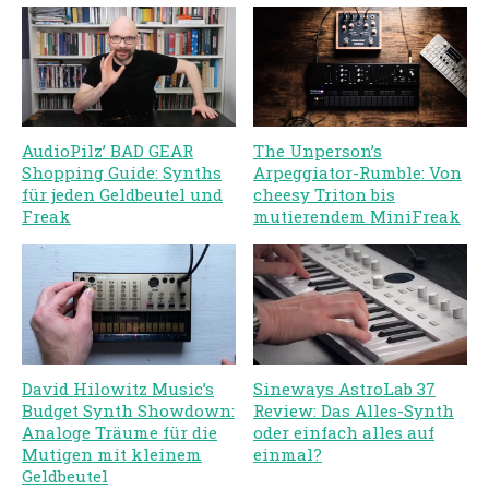
AudioPilz’ BAD GEAR
The Unperson’s
Shopping Guide: Synths
Arpeggiator-Rumble: Von
für jeden Geldbeutel und
cheesy Triton bis
Freak
mutierendem MiniFreak
David Hilowitz Music’s
Sineways AstroLab 37
Budget Synth Showdown:
Review: Das Alles-Synth
Analoge Träume für die
oder einfach alles auf
Mutigen mit kleinem
einmal?
Geldbeutel