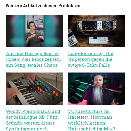
Weitere Artikel zu diesen Produkten:
Andrew Huangs Remix-
Loop-Befreiung: The
Rodeo: Vier Produzenten,
Unperson gegen die
ein Song, totales Chaos
ewige 8-Takt-Falle
Woody Piano Shack und
Vulture Culture im
der Minilogue XD: Fünf
Härtetest: Hört man
Gründe, warum dieser
wirklich keinen
Synth immer noch
Unterschied im Mix?