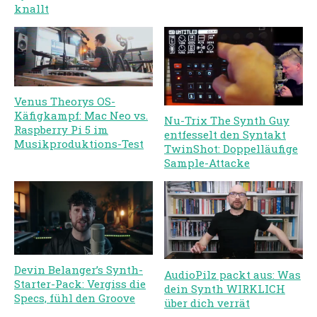
knallt
Venus Theorys OS-
Käfigkampf: Mac Neo vs.
Nu-Trix The Synth Guy
Raspberry Pi 5 im
entfesselt den Syntakt
Musikproduktions-Test
TwinShot: Doppelläufige
Sample-Attacke
Devin Belanger’s Synth-
AudioPilz packt aus: Was
Starter-Pack: Vergiss die
dein Synth WIRKLICH
Specs, fühl den Groove
über dich verrät