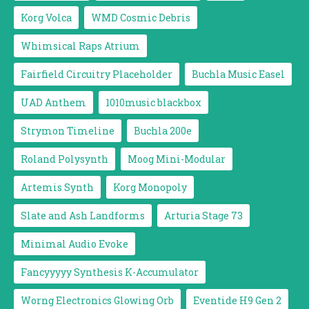
Korg Volca
WMD Cosmic Debris
Whimsical Raps Atrium
Fairfield Circuitry Placeholder
Buchla Music Easel
UAD Anthem
1010music blackbox
Strymon Timeline
Buchla 200e
Roland Polysynth
Moog Mini-Modular
Artemis Synth
Korg Monopoly
Slate and Ash Landforms
Arturia Stage 73
Minimal Audio Evoke
Fancyyyyy Synthesis K-Accumulator
Worng Electronics Glowing Orb
Eventide H9 Gen 2