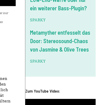
ein weiterer Bass-Plugin?
ar nur
SPARKY
fan
Metamyther entfesselt das
Door: Stereosound-Chaos
von Jasmine & Olive Trees
SPARKY
rmen
 den
klich
Zum YouTube Video:
ät
iltern