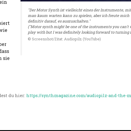
ein
"Der Motor Synth ist vielleicht eines der Instrumente, m
man kaum warten kann zu spielen, aber ich freute mich
definitiv darauf, es auszuschalten."
biert
("Motor synth might be one of the instruments you can't 
wie
play with but I was definitely looking forward to turning it
© Screenshot/Zitat: Audiopilz (YouTube)
ber
dass
 sie
est du hier:
https://synthmagazine.com/audiopilz-and-the-m