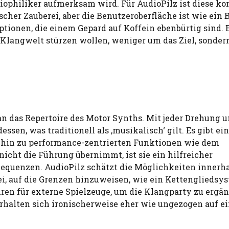
udiophiliker aufmerksam wird. Für AudioPilz ist diese k
her Zauberei, aber die Benutzeroberfläche ist wie ein 
ionen, die einem Gepard auf Koffein ebenbürtig sind. E
ate Klangwelt stürzen wollen, weniger um das Ziel, sonde
 das Repertoire des Motor Synths. Mit jeder Drehung 
sen, was traditionell als ‚musikalisch‘ gilt. Es gibt ei
 hin zu performance-zentrierten Funktionen wie dem
icht die Führung übernimmt, ist sie ein hilfreicher
equenzen. AudioPilz schätzt die Möglichkeiten innerh
bei, auf die Grenzen hinzuweisen, wie ein Kettengliedsy
üren für externe Spielzeuge, um die Klangparty zu ergä
erhalten sich ironischerweise eher wie ungezogen auf e