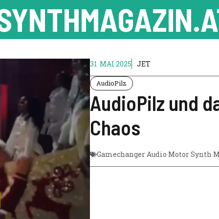
SYNTHMAGAZIN.A
31. MAI 2025
JET
AudioPilz
AudioPilz und d
Chaos
Gamechanger Audio Motor Synth 