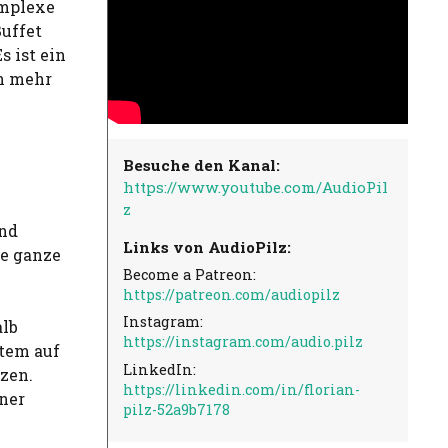
omplexe
Buffet
s ist ein
rn mehr
Besuche den Kanal:
https://www.youtube.com/AudioPil
z
und
Links von AudioPilz:
ne ganze
Become a Patreon:
https://patreon.com/audiopilz
Instagram:
alb
https://instagram.com/audio.pilz
stem auf
LinkedIn:
nzen.
https://linkedin.com/in/florian-
iner
pilz-52a9b7178