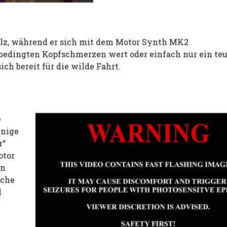
ilz, während er sich mit dem Motor Synth MK2
rmbedingten Kopfschmerzen wert oder einfach nur ein te
ich bereit für die wilde Fahrt.
e
enige
r“
otor
on
iche
l
t