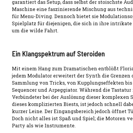
garantiert das Setup, dass selbst der stoischste A
Maschine eine faszinierende Mischung aus technisc
für Menu-Diving. Dennoch bietet sie Modulationsopt
Spielplatz für diejenigen, die sich in ihre intrik
um die wilde Fahrt.
Ein Klangspektrum auf Steroiden
Mit einem Hang zum Dramatischen entblößt Florian
jedem Modulator erweitert der Synth die Grenzen des
Sammlung von Tricks, von Kupplungseffekten bis
Sequencer und Arpeggiator. Während die Tastatur n
Verbündeter bei der Auslösung dieser komplexen S
dieses komplizierten Biests, ist jedoch schnell da
kurzer Leine. Der Eingangsbereich jedoch öffnet T
Doch nicht alles ist Spaß und Spiel; die Motoren v
Party als wie Instrumente.