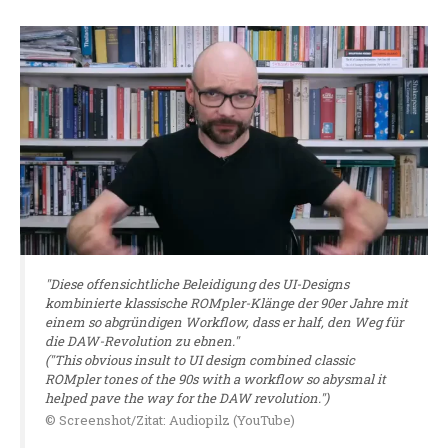
"Diese offensichtliche Beleidigung des UI-Designs
kombinierte klassische ROMpler-Klänge der 90er Jahre mit
einem so abgründigen Workflow, dass er half, den Weg für
die DAW-Revolution zu ebnen."
("This obvious insult to UI design combined classic
ROMpler tones of the 90s with a workflow so abysmal it
helped pave the way for the DAW revolution.")
© Screenshot/Zitat: Audiopilz (YouTube)