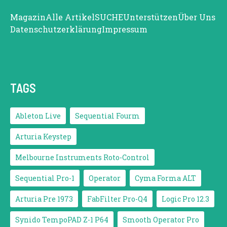
Magazin
Alle Artikel
SUCHE
Unterstützen
Über Uns
Datenschutzerklärung
Impressum
TAGS
Ableton Live
Sequential Fourm
Arturia Keystep
Melbourne Instruments Roto-Control
Sequential Pro-1
Operator
Cyma Forma ALT
Arturia Pre 1973
FabFilter Pro-Q4
Logic Pro 12.3
Synido TempoPAD Z-1 P64
Smooth Operator Pro