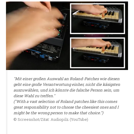
"Mit einer großen Auswahl an Roland-Patches wie diesen
geht eine große Verantwortung einher, nicht die käsigsten
auszuwählen, und ich könnte die falsche Person sein, um
diese Wahl zu treffen."
("With a vast selection of Roland patches like this comes
great responsibility not to choose the cheesiest ones and I
might be the wrong person to make that choice.")
© Screenshot/Zitat: Audiopilz (YouTube)