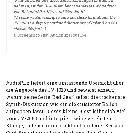
"Falls du bereit bist, diese Einschränkungen in Kauf zu
nehmen, ist der JV-1010 ein leicht veraltetes Wörterbuch
von Rolands 80er-Käse und 90er-Jank."
("In case you're willing to embrace these limitations, the
JV-1010 is a slightly outdated dictionary of Rolandian 80s
cheese, 90s jank.")
© Screenshot/Zitat: Audiopilz (YouTube)
AudioPilz liefert eine umfassende Übersicht über
die Angebote des JV-1010 und beweist erneut,
warum seine Serie ‚Bad Gear‘ selbst die trockenste
Synth-Diskussion wie ein elektrisierter Ballon
aufpoppen lässt. Dieses kleine Biest leiht sich viel
vom JV-2080 und integriert seine verehrten
Klänge, indem es eine nicht entfernbarer Session-
Card-Erweiterung hinzufügt, was dem Gefühl