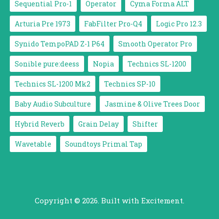
Sequential Pro-1
Operator
Cyma Forma ALT
Arturia Pre 1973
FabFilter Pro-Q4
Logic Pro 12.3
Synido TempoPAD Z-1 P64
Smooth Operator Pro
Sonible pure:deess
Nopia
Technics SL-1200
Technics SL-1200 Mk2
Technics SP-10
Baby Audio Subculture
Jasmine & Olive Trees Door
Hybrid Reverb
Grain Delay
Shifter
Wavetable
Soundtoys Primal Tap
Copyright © 2026. Built with Excitement.