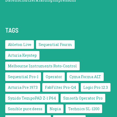
TAGS
Ableton Live
Sequential Fourm
Arturia Keystep
Melbourne Instruments Roto-Control
Sequential Pro-1
Operator
Cyma Forma ALT
Arturia Pre 1973
FabFilter Pro-Q4
Logic Pro 12.3
Synido TempoPAD Z-1 P64
Smooth Operator Pro
Sonible pure:deess
Nopia
Technics SL-1200