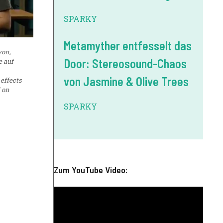
SPARKY
Metamyther entfesselt das
von,
Door: Stereosound-Chaos
e auf
von Jasmine & Olive Trees
 effects
 on
SPARKY
Zum YouTube Video: