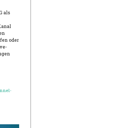
G als
Kanal
en
fen oder
ve-
eugen
nnel-