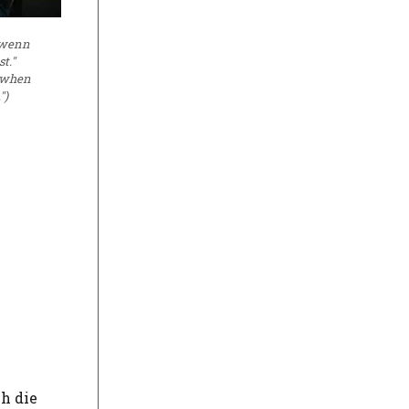
, wenn
t."
t when
")
ch die