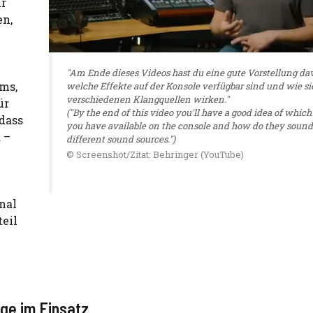
ur
en,
"Am Ende dieses Videos hast du eine gute Vorstellung da
ums,
welche Effekte auf der Konsole verfügbar sind und wie si
verschiedenen Klangquellen wirken."
ür
("By the end of this video you'll have a good idea of which
 dass
you have available on the console and how do they sound
 –
different sound sources.")
© Screenshot/Zitat: Behringer (YouTube)
nal
eil
ge im Einsatz