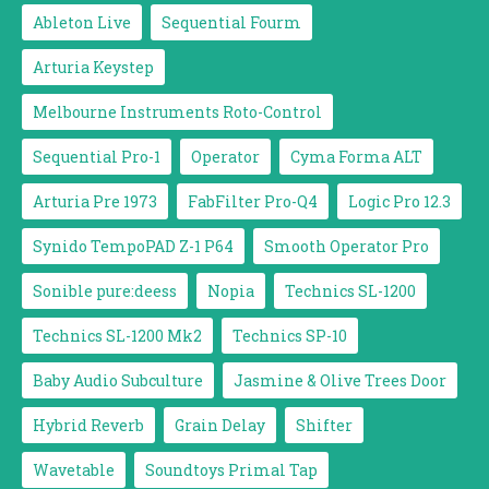
Ableton Live
Sequential Fourm
Arturia Keystep
Melbourne Instruments Roto-Control
Sequential Pro-1
Operator
Cyma Forma ALT
Arturia Pre 1973
FabFilter Pro-Q4
Logic Pro 12.3
Synido TempoPAD Z-1 P64
Smooth Operator Pro
Sonible pure:deess
Nopia
Technics SL-1200
Technics SL-1200 Mk2
Technics SP-10
Baby Audio Subculture
Jasmine & Olive Trees Door
Hybrid Reverb
Grain Delay
Shifter
Wavetable
Soundtoys Primal Tap