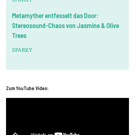
Metamyther entfesselt das Door:
Stereosound-Chaos von Jasmine & Olive
Trees
SPARKY
Zum YouTube Video: