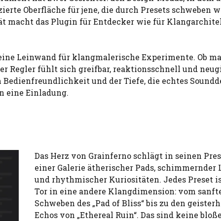
ierte Oberfläche für jene, die durch Presets schweben w
tät macht das Plugin für Entdecker wie für Klangarchit
st eine Leinwand für klangmalerische Experimente. Ob m
r Regler fühlt sich greifbar, reaktionsschnell und neugi
 Bedienfreundlichkeit und der Tiefe, die echtes Soundd
rn eine Einladung.
Das Herz von Grainferno schlägt in seinen Pres
einer Galerie ätherischer Pads, schimmernder 
und rhythmischer Kuriositäten. Jedes Preset is
Tor in eine andere Klangdimension: vom sanft
Schweben des „Pad of Bliss“ bis zu den geister
Echos von „Ethereal Ruin“. Das sind keine bloß