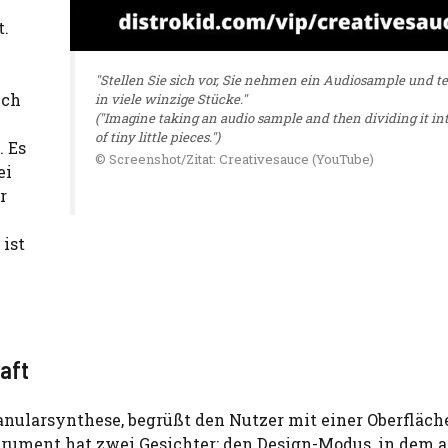
t.
"Stellen Sie sich vor, Sie nehmen ein Audiosample und te
ich
in viele winzige Stücke."
("Imagine taking an audio sample and then dividing it int
of tiny little pieces.")
. Es
© Screenshot/Zitat: Creativesauce (YouTube)
ei
r
 ist
raft
ranularsynthese, begrüßt den Nutzer mit einer Oberfläche
trument hat zwei Gesichter: den Design-Modus, in dem a