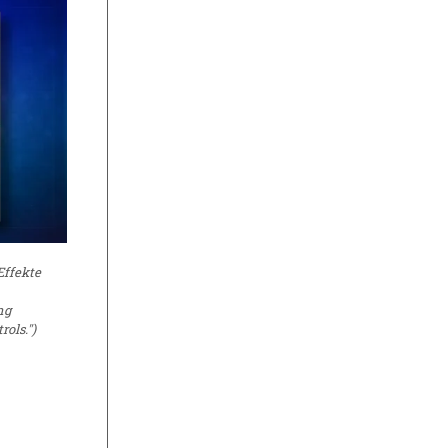
Effekte
ng
ols.")