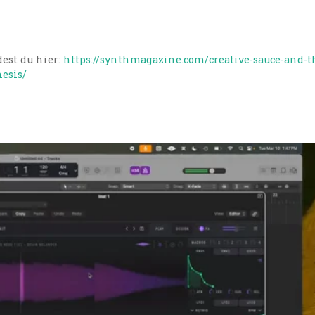
est du hier:
https://synthmagazine.com/creative-sauce-and-t
esis/