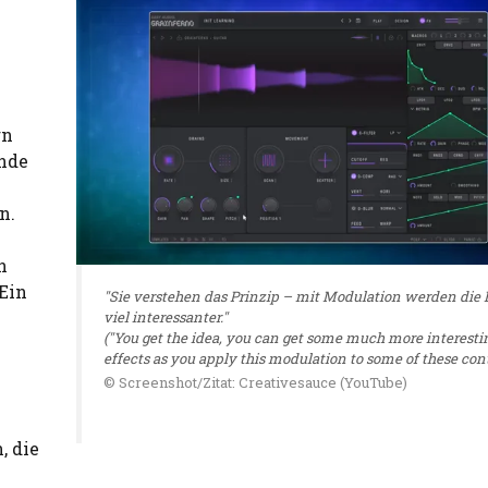
rn
ende
n.
n
Ein
"Sie verstehen das Prinzip – mit Modulation werden die 
viel interessanter."
("You get the idea, you can get some much more interesti
effects as you apply this modulation to some of these contr
© Screenshot/Zitat: Creativesauce (YouTube)
, die