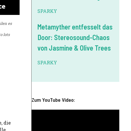
SPARKY
ilen es
Metamyther entfesselt das
o lots
Door: Stereosound-Chaos
von Jasmine & Olive Trees
SPARKY
Zum YouTube Video:
, die
lle