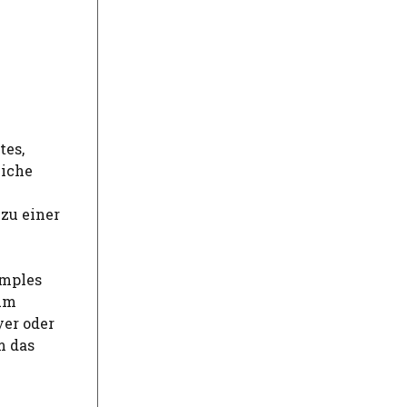
tes,
eiche
zu einer
amples
zum
yer oder
m das