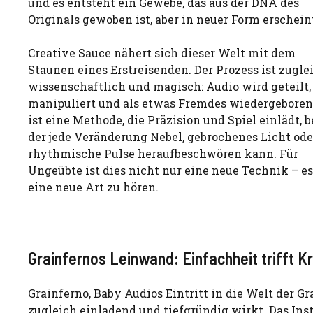
und es entsteht ein Gewebe, das aus der DNA des
Originals gewoben ist, aber in neuer Form erschein
Creative Sauce nähert sich dieser Welt mit dem
Staunen eines Erstreisenden. Der Prozess ist zugle
wissenschaftlich und magisch: Audio wird geteilt,
manipuliert und als etwas Fremdes wiedergeboren
ist eine Methode, die Präzision und Spiel einlädt, b
der jede Veränderung Nebel, gebrochenes Licht ode
rhythmische Pulse heraufbeschwören kann. Für
Ungeübte ist dies nicht nur eine neue Technik – es
eine neue Art zu hören.
Grainfernos Leinwand: Einfachheit trifft K
Grainferno, Baby Audios Eintritt in die Welt der G
zugleich einladend und tiefgründig wirkt. Das Ins