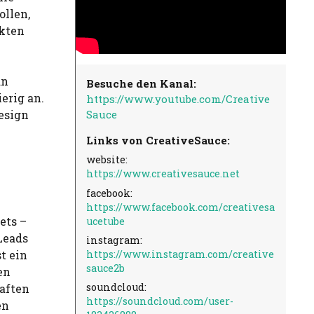
ollen,
ekten
an
Besuche den Kanal:
erig an.
https://www.youtube.com/Creative
Sauce
esign
Links von CreativeSauce:
website:
https://www.creativesauce.net
facebook:
https://www.facebook.com/creativesa
ets –
ucetube
Leads
instagram:
https://www.instagram.com/creative
t ein
sauce2b
en
soundcloud:
haften
https://soundcloud.com/user-
en