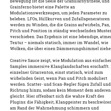
Bewegung ist die Seele der Granularsynthese, und
Grainferno bietet eine Palette an
Modulationswerkzeugen, um jeden Parameter zu
beleben. LFOs, Hüllkurven und Zufallsgeneratoren
werden zu Winden, die die Grains aufwirbeln, Pan,
Pitch und Position in ständig wechselnden Muste
verschieben. Das Ergebnis ist eine lebendige, atm
Textur – niemals statisch, immer im Wandel, wie
Wolken, die über einen Dämmerungshimmel ziehe
Creative Sauce zeigt, wie Modulation aus einfache
Samples immersive Klanglandschaften erschafft. 
einzelner Gitarrenton, einst statisch, wird zum
wirbelnden Geist, wenn Pan und Pitch moduliert
werden. Scatter- und Scan-Regler fügen Zufall und
Richtung hinzu, sodass kein Moment dem anderen
gleicht. Hier offenbart sich die wahre Kraft des
Plugins: die Fähigkeit, Klanggeister zu beschwören
am Rand der Wahrnehmung schimmern und