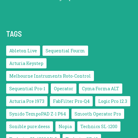
TAGS
Ableton Live
Sequential Fourm
Arturia Keystep
Melbourne Instruments Roto-Control
Sequential Pro-1
Operator
Cyma Forma ALT
Arturia Pre 1973
FabFilter Pro-Q4
Logic Pro 12.3
Synido TempoPAD Z-1 P64
Smooth Operator Pro
Sonible pure:deess
Nopia
Technics SL-1200