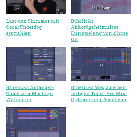
Bthelicks
Lass den Shimmer mit
Akkordgeheimnisse:
OscarUnderdog
Enträtselung von ‚Shine
erstrahlen
On‘
Bthelicks Anfänger-
Bthelicks Weg zu einem
Guide zum Mashup-
fertigen Track: Ein Mix-
Wahnsinn
Optimierung-Abenteuer