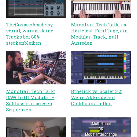
TheCosmicAcademy
Monotrail Tech Talk im
verrät, warum deine
Härtetest: Fünf Tage, ein
Tracks bei 80%
Modular-Track, null
steckenbleiben
Ausreden
Monotrail Tech Talk:
Bthelick vs. Scaler 3.2:
DAW trifft Modular –
Wenn Akkorde auf
Schluss mit miesen
Clubfloors treffen
Sequenzen