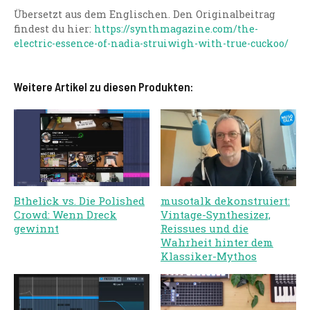
Übersetzt aus dem Englischen. Den Originalbeitrag
findest du hier:
https://synthmagazine.com/the-
electric-essence-of-nadia-struiwigh-with-true-cuckoo/
Weitere Artikel zu diesen Produkten:
Bthelick vs. Die Polished
musotalk dekonstruiert:
Crowd: Wenn Dreck
Vintage-Synthesizer,
gewinnt
Reissues und die
Wahrheit hinter dem
Klassiker-Mythos