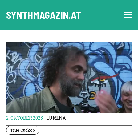
Skip
to
SYNTHMAGAZIN.AT
M
content
2. OKTOBER 2025
LUMINA
True Cuckoo