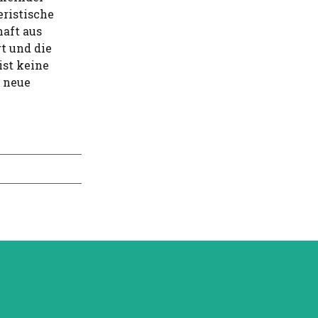
ristische
haft aus
t und die
st keine
e neue