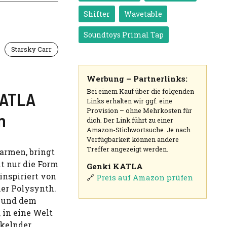
Shifter
Wavetable
Soundtoys Primal Tap
Starsky Carr
Werbung – Partnerlinks:
Bei einem Kauf über die folgenden
KATLA
Links erhalten wir ggf. eine
Provision – ohne Mehrkosten für
n
dich. Der Link führt zu einer
Amazon-Stichwortsuche. Je nach
Verfügbarkeit können andere
Treffer angezeigt werden.
armen, bringt
ht nur die Form
Genki KATLA
inspiriert von
🔗
Preis auf Amazon prüfen
her Polysynth.
r und dem
 in eine Welt
ckelnder