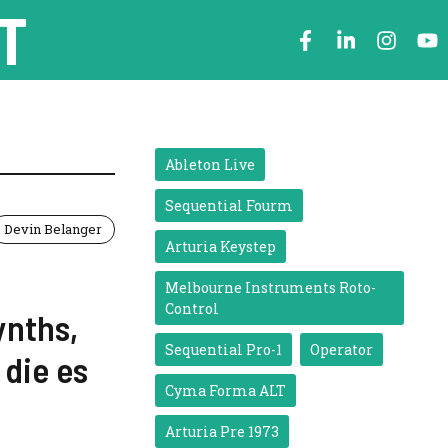
T
Ableton Live
Sequential Fourm
Devin Belanger
Arturia Keystep
Melbourne Instruments Roto-
Control
ynths,
Sequential Pro-1
Operator
 die es
Cyma Forma ALT
Arturia Pre 1973