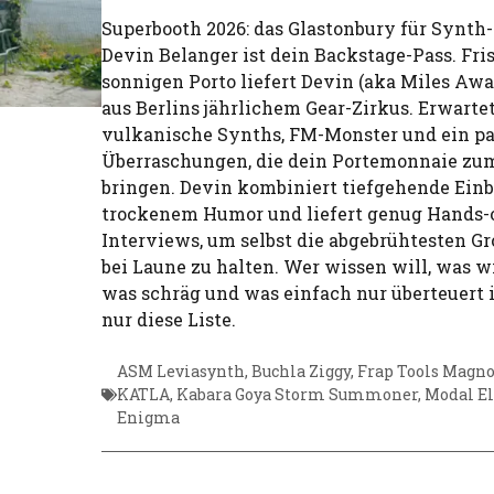
Superbooth 2026: das Glastonbury für Synth
Devin Belanger ist dein Backstage-Pass. Fri
sonnigen Porto liefert Devin (aka Miles Awa
aus Berlins jährlichem Gear-Zirkus. Erwart
vulkanische Synths, FM-Monster und ein pa
Überraschungen, die dein Portemonnaie z
bringen. Devin kombiniert tiefgehende Einb
trockenem Humor und liefert genug Hands
Interviews, um selbst die abgebrühtesten G
bei Laune zu halten. Wer wissen will, was w
was schräg und was einfach nur überteuert i
nur diese Liste.
ASM Leviasynth
,
Buchla Ziggy
,
Frap Tools Magno
KATLA
,
Kabara Goya Storm Summoner
,
Modal E
Enigma