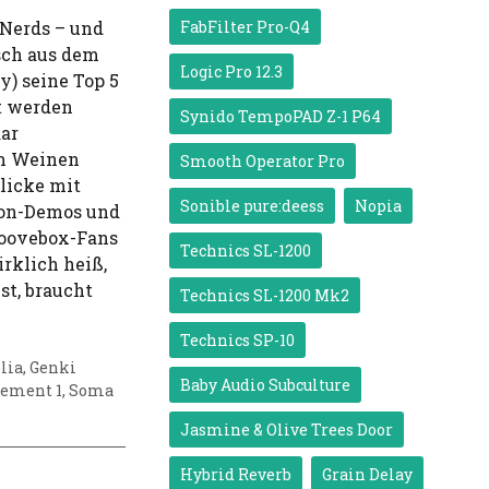
-Nerds – und
FabFilter Pro-Q4
sch aus dem
Logic Pro 12.3
y) seine Top 5
et werden
Synido TempoPAD Z-1 P64
ar
um Weinen
Smooth Operator Pro
licke mit
Sonible pure:deess
Nopia
-on-Demos und
roovebox-Fans
Technics SL-1200
irklich heiß,
st, braucht
Technics SL-1200 Mk2
Technics SP-10
lia
,
Genki
Baby Audio Subculture
lement 1
,
Soma
Jasmine & Olive Trees Door
Hybrid Reverb
Grain Delay