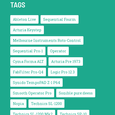
TAGS
Ableton Live
Sequential Fourm
Arturia Keystep
Melbourne Instruments Roto-Control
Sequential Pro-1
Operator
Cyma Forma ALT
Arturia Pre 1973
FabFilter Pro-Q4
Logic Pro 12.3
Synido TempoPAD Z-1 P64
Smooth Operator Pro
Sonible pure:deess
Nopia
Technics SL-1200
Technics SL-1200 Mk2
Technics SP-10