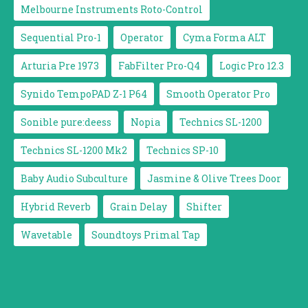
Melbourne Instruments Roto-Control
Sequential Pro-1
Operator
Cyma Forma ALT
Arturia Pre 1973
FabFilter Pro-Q4
Logic Pro 12.3
Synido TempoPAD Z-1 P64
Smooth Operator Pro
Sonible pure:deess
Nopia
Technics SL-1200
Technics SL-1200 Mk2
Technics SP-10
Baby Audio Subculture
Jasmine & Olive Trees Door
Hybrid Reverb
Grain Delay
Shifter
Wavetable
Soundtoys Primal Tap