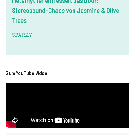
Metamyther entfesselt das Door:
Stereosound-Chaos von Jasmine & Olive
Trees
SPARKY
Zum YouTube Video: