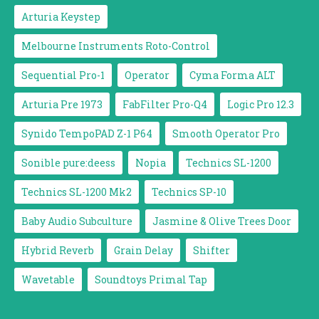
Arturia Keystep
Melbourne Instruments Roto-Control
Sequential Pro-1
Operator
Cyma Forma ALT
Arturia Pre 1973
FabFilter Pro-Q4
Logic Pro 12.3
Synido TempoPAD Z-1 P64
Smooth Operator Pro
Sonible pure:deess
Nopia
Technics SL-1200
Technics SL-1200 Mk2
Technics SP-10
Baby Audio Subculture
Jasmine & Olive Trees Door
Hybrid Reverb
Grain Delay
Shifter
Wavetable
Soundtoys Primal Tap