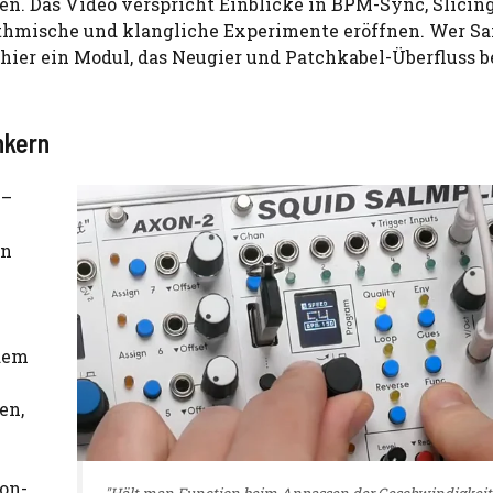
en. Das Video verspricht Einblicke in BPM-Sync, Slicin
ythmische und klangliche Experimente eröffnen. Wer S
 hier ein Modul, das Neugier und Patchkabel-Überfluss b
nkern
 –
en
 dem
en,
ion-
"Hält man Function beim Anpassen der Geschwindigkeit