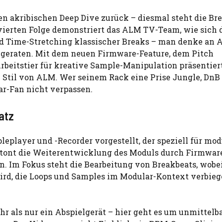
en akribischen Deep Dive zurück – diesmal steht die Br
vierten Folge demonstriert das ALM TV-Team, wie sich d
d Time-Stretching klassischer Breaks – man denke an
u geraten. Mit dem neuen Firmware-Feature, dem Pitch
rbeitstier für kreative Sample-Manipulation präsentiert
 Stil von ALM. Wer seinem Rack eine Prise Jungle, DnB
lar-Fan nicht verpassen.
atz
eplayer und -Recorder vorgestellt, der speziell für mod
ont die Weiterentwicklung des Moduls durch Firmwar
rn. Im Fokus steht die Bearbeitung von Breakbeats, wobe
 wird, die Loops und Samples im Modular-Kontext verbie
hr als nur ein Abspielgerät – hier geht es um unmittelb