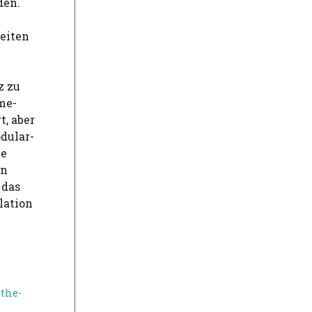
den.
eiten
z zu
me-
t, aber
dular-
ie
en
 das
lation
the-