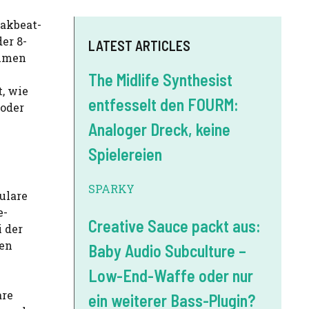
eakbeat-
er 8-
LATEST ARTICLES
 Amen
The Midlife Synthesist
, wie
entfesselt den FOURM:
 oder
Analoger Dreck, keine
Spielereien
SPARKY
ulare
e-
Creative Sauce packt aus:
i der
gen
Baby Audio Subculture –
Low-End-Waffe oder nur
are
ein weiterer Bass-Plugin?