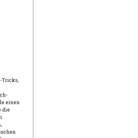
-Tricks,
ch-
le einen
 die
h
,
ischen