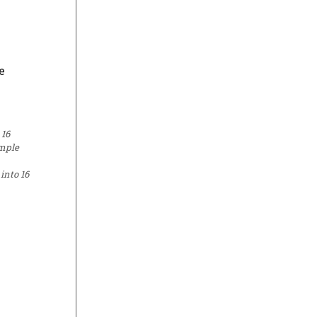
 16
ample
into 16