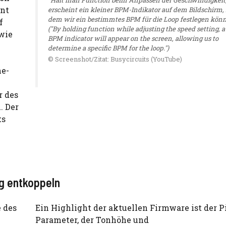
int
erscheint ein kleiner BPM-Indikator auf dem Bildschirm,
dem wir ein bestimmtes BPM für die Loop festlegen könn
f
("By holding function while adjusting the speed setting, a
 wie
BPM indicator will appear on the screen, allowing us to
determine a specific BPM for the loop.")
© Screenshot/Zitat: Busycircuits (YouTube)
ne-
r des
. Der
ks
g entkoppeln
Ein Highlight der aktuellen Firmware ist der P
Parameter, der Tonhöhe und