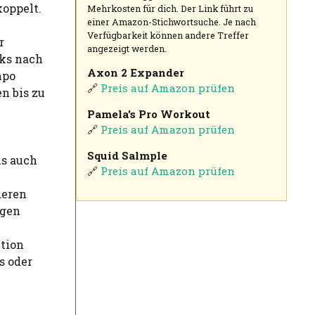
oppelt.
Mehrkosten für dich. Der Link führt zu
einer Amazon-Stichwortsuche. Je nach
Verfügbarkeit können andere Treffer
r
angezeigt werden.
aks nach
Axon 2 Expander
mpo
🔗
Preis auf Amazon prüfen
n bis zu
Pamela's Pro Workout
🔗
Preis auf Amazon prüfen
Squid Salmple
ls auch
🔗
Preis auf Amazon prüfen
deren
igen
ktion
s oder