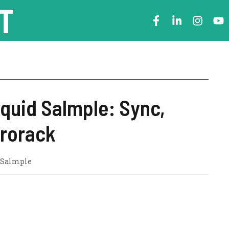
T
quid Salmple: Sync,
urorack
 Salmple