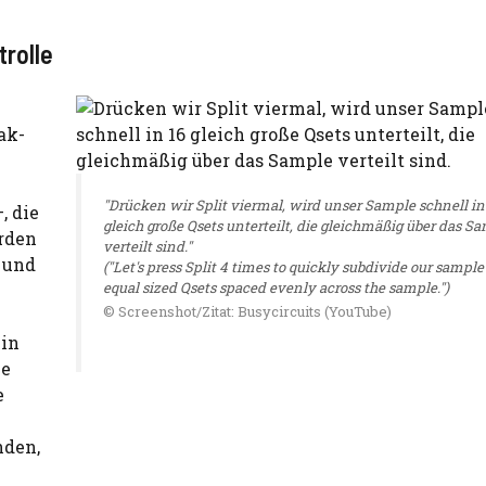
trolle
ak-
"Drücken wir Split viermal, wird unser Sample schnell in
, die
gleich große Qsets unterteilt, die gleichmäßig über das S
rden
verteilt sind."
 und
("Let's press Split 4 times to quickly subdivide our sample 
equal sized Qsets spaced evenly across the sample.")
© Screenshot/Zitat: Busycircuits (YouTube)
 in
ie
e
nden,