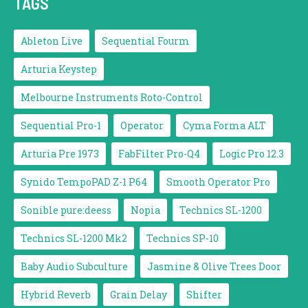
TAGS
Ableton Live
Sequential Fourm
Arturia Keystep
Melbourne Instruments Roto-Control
Sequential Pro-1
Operator
Cyma Forma ALT
Arturia Pre 1973
FabFilter Pro-Q4
Logic Pro 12.3
Synido TempoPAD Z-1 P64
Smooth Operator Pro
Sonible pure:deess
Nopia
Technics SL-1200
Technics SL-1200 Mk2
Technics SP-10
Baby Audio Subculture
Jasmine & Olive Trees Door
Hybrid Reverb
Grain Delay
Shifter