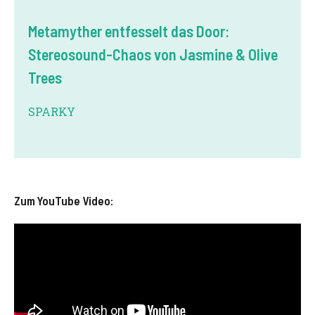
Metamyther entfesselt das Door:
Stereosound-Chaos von Jasmine & Olive
Trees
SPARKY
Zum YouTube Video: