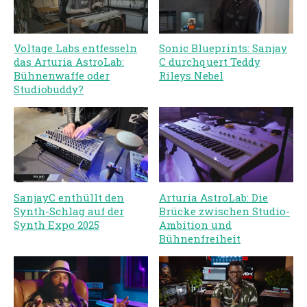
Voltage Labs entfesseln
Sonic Blueprints: Sanjay
das Arturia AstroLab:
C durchquert Teddy
Bühnenwaffe oder
Rileys Nebel
Studiobuddy?
SanjayC enthüllt den
Arturia AstroLab: Die
Synth-Schlag auf der
Brücke zwischen Studio-
Synth Expo 2025
Ambition und
Bühnenfreiheit