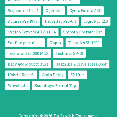
Sequential Pro-1
Operator
Cyma Forma ALT
Arturia Pre 1973
FabFilter Pro-Q4
Logic Pro 12.3
Synido TempoPAD Z-1 P64
Smooth Operator Pro
Sonible pure:deess
Nopia
Technics SL-1200
Technics SL-1200 Mk2
Technics SP-10
Baby Audio Subculture
Jasmine & Olive Trees Door
Hybrid Reverb
Grain Delay
Shifter
Wavetable
Soundtoys Primal Tap
Copyright © 2026. Built with Excitement.