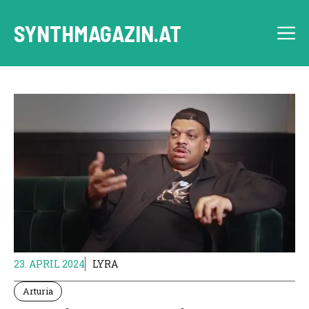
Skip
to
SYNTHMAGAZIN.AT
M
content
23. APRIL 2024
LYRA
Arturia