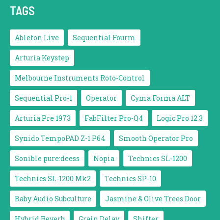
TAGS
Ableton Live
Sequential Fourm
Arturia Keystep
Melbourne Instruments Roto-Control
Sequential Pro-1
Operator
Cyma Forma ALT
Arturia Pre 1973
FabFilter Pro-Q4
Logic Pro 12.3
Synido TempoPAD Z-1 P64
Smooth Operator Pro
Sonible pure:deess
Nopia
Technics SL-1200
Technics SL-1200 Mk2
Technics SP-10
Baby Audio Subculture
Jasmine & Olive Trees Door
Hybrid Reverb
Grain Delay
Shifter