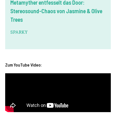
Metamyther entfesselt das Door:
Stereosound-Chaos von Jasmine & Olive
Trees
SPARKY
Zum YouTube Video: