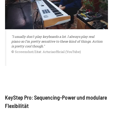
"I usually don't play keyboards a lot. I always play real
piano so I'm pretty sensitive to these kind of things. Action
is pretty cool though."
© Screenshot/Zitat: Arturiaofficial (YouTube)
KeyStep Pro: Sequencing-Power und modulare
Flexibilität