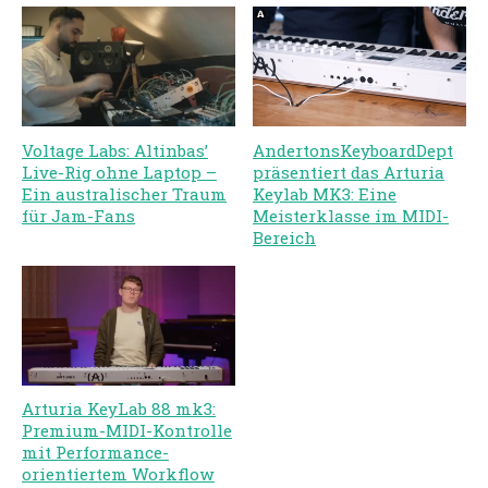
AndertonsKeyboardDept
Voltage Labs: Altinbas’
präsentiert das Arturia
Live-Rig ohne Laptop –
Keylab MK3: Eine
Ein australischer Traum
Meisterklasse im MIDI-
für Jam-Fans
Bereich
Arturia KeyLab 88 mk3:
Premium-MIDI-Kontrolle
mit Performance-
orientiertem Workflow