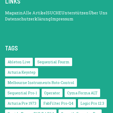
LINKS
Magazin
Alle Artikel
SUCHE
Unterstützen
Über Uns
Datenschutzerklärung
Impressum
TAGS
Ableton Live
Sequential Fourm
Arturia Keystep
Melbourne Instruments Roto-Control
Sequential Pro-1
Operator
Cyma Forma ALT
Arturia Pre 1973
FabFilter Pro-Q4
Logic Pro 12.3