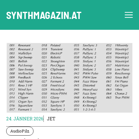
Skip
to
SYNTHMAGAZIN.AT
M
content
24. JÄNNER 2026
JET
AudioPilz