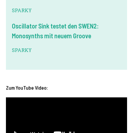
SPARKY
Oscillator Sink testet den SWEN2:
Monosynths mit neuem Groove
SPARKY
Zum YouTube Video: