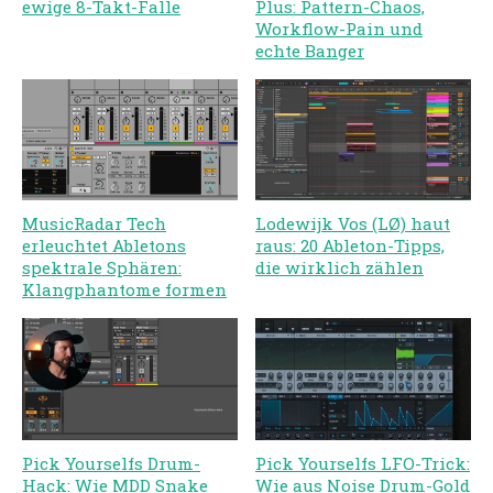
ewige 8-Takt-Falle
Plus: Pattern-Chaos,
Workflow-Pain und
echte Banger
MusicRadar Tech
Lodewijk Vos (LØ) haut
erleuchtet Abletons
raus: 20 Ableton-Tipps,
spektrale Sphären:
die wirklich zählen
Klangphantome formen
Pick Yourselfs Drum-
Pick Yourselfs LFO-Trick:
Hack: Wie MDD Snake
Wie aus Noise Drum-Gold