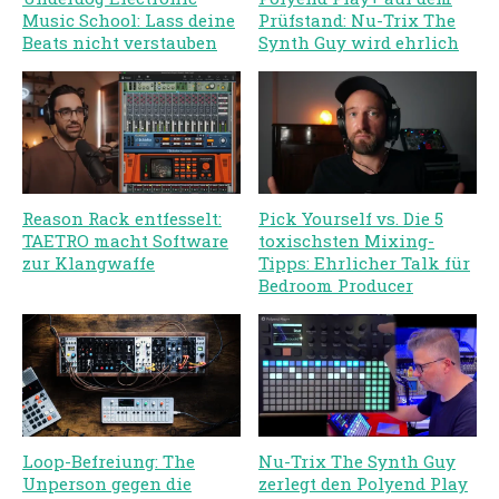
Music School: Lass deine
Prüfstand: Nu-Trix The
Beats nicht verstauben
Synth Guy wird ehrlich
Reason Rack entfesselt:
Pick Yourself vs. Die 5
TAETRO macht Software
toxischsten Mixing-
zur Klangwaffe
Tipps: Ehrlicher Talk für
Bedroom Producer
Loop-Befreiung: The
Nu-Trix The Synth Guy
Unperson gegen die
zerlegt den Polyend Play