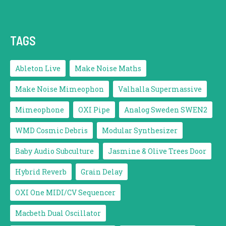
TAGS
Ableton Live
Make Noise Maths
Make Noise Mimeophon
Valhalla Supermassive
Mimeophone
OXI Pipe
Analog Sweden SWEN2
WMD Cosmic Debris
Modular Synthesizer
Baby Audio Subculture
Jasmine & Olive Trees Door
Hybrid Reverb
Grain Delay
OXI One MIDI/CV Sequencer
Macbeth Dual Oscillator