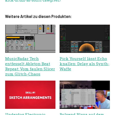
kick-drum-as-sonic-lawgiver/
Weitere Artikel zu diesen Produkten:
MusicRadar Tech
Pick Yourself lässt Echo
entfesselt Ableton Beat
knallen: Delay als Synth-
Repeat: Vom faulen Slicer
Waffe
zum Glitch-Chaos
Underdog Electronic
Polyend Play+ auf dem