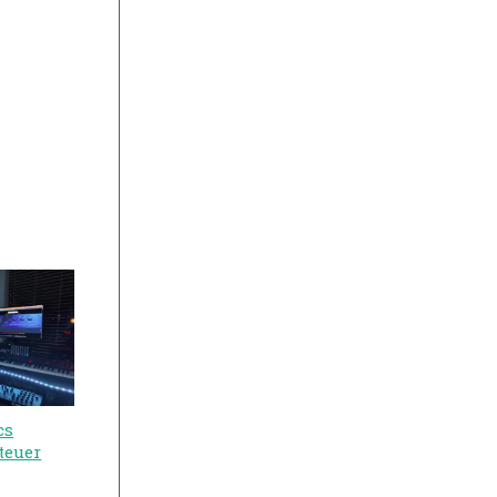
cs
teuer