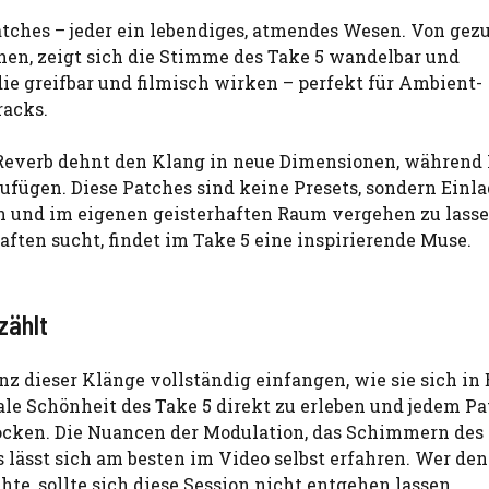
atches – jeder ein lebendiges, atmendes Wesen. Von gezu
ühen, zeigt sich die Stimme des Take 5 wandelbar und
ie greifbar und filmisch wirken – perfekt für Ambient-
racks.
Reverb dehnt den Klang in neue Dimensionen, während F
ügen. Diese Patches sind keine Presets, sondern Einl
n und im eigenen geisterhaften Raum vergehen zu lass
ten sucht, findet im Take 5 eine inspirierende Muse.
zählt
 dieser Klänge vollständig einfangen, wie sie sich in 
trale Schönheit des Take 5 direkt zu erleben und jedem P
ocken. Die Nuancen der Modulation, das Schimmern des 
s lässt sich am besten im Video selbst erfahren. Wer den
e, sollte sich diese Session nicht entgehen lassen.