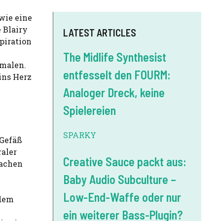
 wie eine
 Blairy
LATEST ARTICLES
piration
The Midlife Synthesist
 malen.
entfesselt den FOURM:
ins Herz
Analoger Dreck, keine
Spielereien
SPARKY
 Gefäß
raler
Creative Sauce packt aus:
fachen
Baby Audio Subculture –
Low-End-Waffe oder nur
 dem
ein weiterer Bass-Plugin?