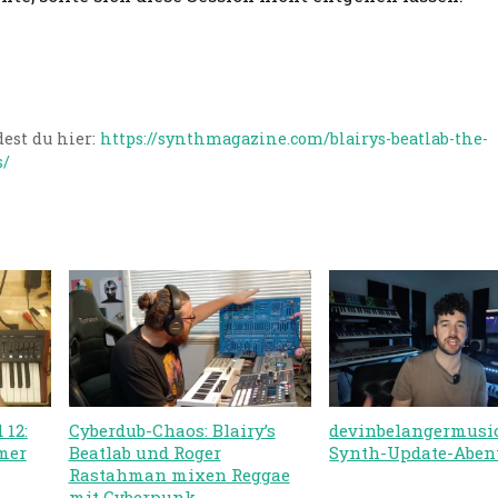
est du hier:
https://synthmagazine.com/blairys-beatlab-the-
s/
 12:
Cyberdub-Chaos: Blairy’s
devinbelangermusi
mer
Beatlab und Roger
Synth-Update-Aben
Rastahman mixen Reggae
mit Cyberpunk