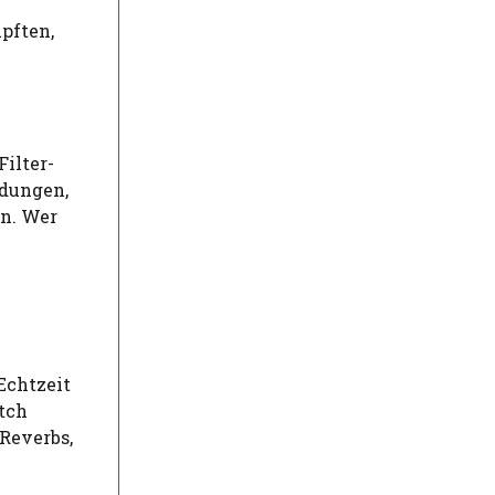
pften,
ilter-
adungen,
en. Wer
Echtzeit
atch
Reverbs,