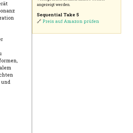
rät
angezeigt werden.
esonanz
Sequential Take 5
ration
🔗
Preis auf Amazon prüfen
er
u
formen,
malem
chten
n und