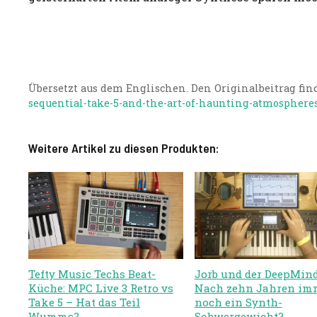
Übersetzt aus dem Englischen. Den Originalbeitrag find
sequential-take-5-and-the-art-of-haunting-atmosphere
Weitere Artikel zu diesen Produkten:
Tefty Music Techs Beat-
Jorb und der DeepMind
Küche: MPC Live 3 Retro vs
Nach zehn Jahren im
Take 5 – Hat das Teil
noch ein Synth-
Wumms?
Schwergewicht?