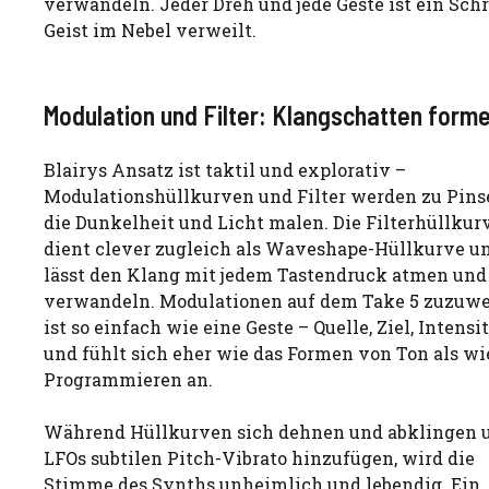
verwandeln. Jeder Dreh und jede Geste ist ein Schr
Geist im Nebel verweilt.
Modulation und Filter: Klangschatten form
Blairys Ansatz ist taktil und explorativ –
Modulationshüllkurven und Filter werden zu Pins
die Dunkelheit und Licht malen. Die Filterhüllkur
dient clever zugleich als Waveshape-Hüllkurve u
lässt den Klang mit jedem Tastendruck atmen und
verwandeln. Modulationen auf dem Take 5 zuzuw
ist so einfach wie eine Geste – Quelle, Ziel, Intensit
und fühlt sich eher wie das Formen von Ton als wi
Programmieren an.
Während Hüllkurven sich dehnen und abklingen 
LFOs subtilen Pitch-Vibrato hinzufügen, wird die
Stimme des Synths unheimlich und lebendig. Ein