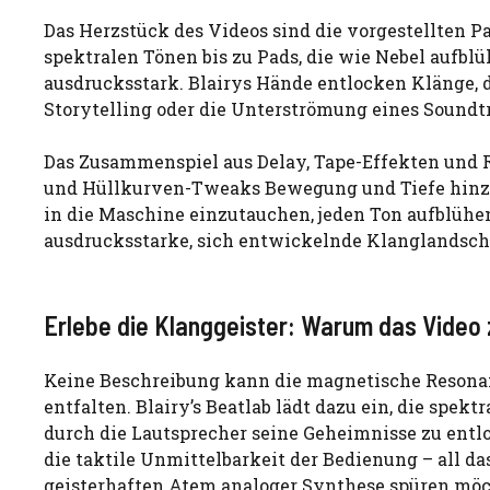
Das Herzstück des Videos sind die vorgestellten P
spektralen Tönen bis zu Pads, die wie Nebel aufbl
ausdrucksstark. Blairys Hände entlocken Klänge, d
Storytelling oder die Unterströmung eines Soundt
Das Zusammenspiel aus Delay, Tape-Effekten und 
und Hüllkurven-Tweaks Bewegung und Tiefe hinzuf
in die Maschine einzutauchen, jeden Ton aufblühe
ausdrucksstarke, sich entwickelnde Klanglandschaf
Erlebe die Klanggeister: Warum das Video 
Keine Beschreibung kann die magnetische Resonanz
entfalten. Blairy’s Beatlab lädt dazu ein, die spek
durch die Lautsprecher seine Geheimnisse zu entl
die taktile Unmittelbarkeit der Bedienung – all da
geisterhaften Atem analoger Synthese spüren möcht