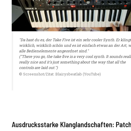
"Da hast du es, der Take Five ist ein sehr cooler Synth. Er kling
wirklich, wirklich schön und es ist einfach etwas an der Art, 
alle Bedienelemente angeordnet sind."
("There you go, the take five is a very cool synth. It sounds reall
really nice and it's just something about the way that all the
controls are laid out.")
© Screenshot/Zitat: Blairysbeatlab (YouTube)
Ausdrucksstarke Klanglandschaften: Patch