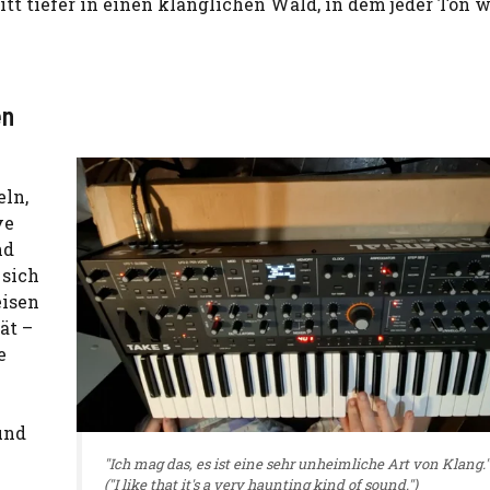
itt tiefer in einen klanglichen Wald, in dem jeder Ton w
en
eln,
ve
nd
 sich
eisen
ät –
e
und
"Ich mag das, es ist eine sehr unheimliche Art von Klang."
("I like that it's a very haunting kind of sound.")