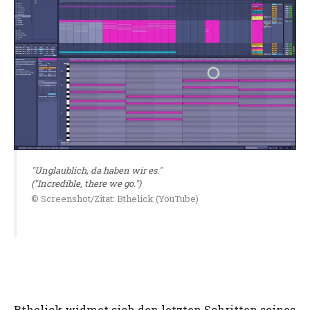
"Unglaublich, da haben wir es."
("Incredible, there we go.")
© Screenshot/Zitat: Bthelick (YouTube)
Bthelick widmet sich den letzten Schritten seines