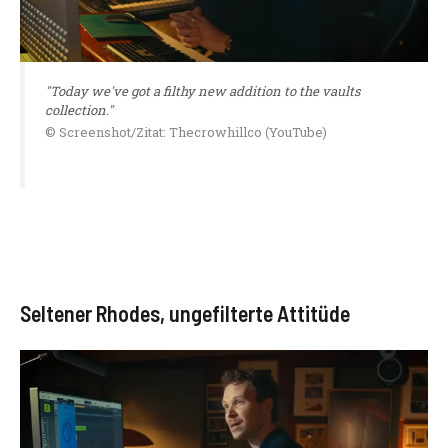
"Today we've got a filthy new addition to the vaults
collection."
© Screenshot/Zitat: Thecrowhillco (YouTube)
Seltener Rhodes, ungefilterte Attitüde