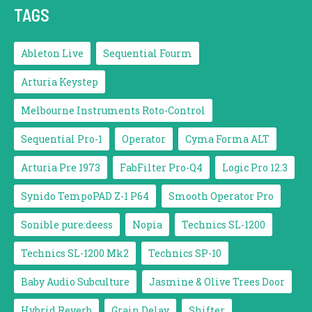
TAGS
Ableton Live
Sequential Fourm
Arturia Keystep
Melbourne Instruments Roto-Control
Sequential Pro-1
Operator
Cyma Forma ALT
Arturia Pre 1973
FabFilter Pro-Q4
Logic Pro 12.3
Synido TempoPAD Z-1 P64
Smooth Operator Pro
Sonible pure:deess
Nopia
Technics SL-1200
Technics SL-1200 Mk2
Technics SP-10
Baby Audio Subculture
Jasmine & Olive Trees Door
Hybrid Reverb
Grain Delay
Shifter