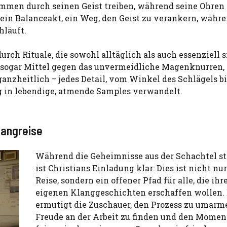
mmen durch seinen Geist treiben, während seine Ohren 
st ein Balanceakt, ein Weg, den Geist zu verankern, währ
hläuft.
urch Rituale, die sowohl alltäglich als auch essenziell s
d sogar Mittel gegen das unvermeidliche Magenknurren, 
 ganzheitlich – jedes Detail, vom Winkel des Schlägels b
ng in lebendige, atmende Samples verwandelt.
langreise
Während die Geheimnisse aus der Schachtel s
ist Christians Einladung klar: Dies ist nicht nu
Reise, sondern ein offener Pfad für alle, die ihr
eigenen Klanggeschichten erschaffen wollen. 
ermutigt die Zuschauer, den Prozess zu umarm
Freude an der Arbeit zu finden und den Momen