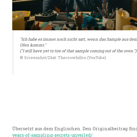
"Ich habe es immer noch nicht satt, wenn das Sample aus de
Ofen kommt."
("I still have yet to tire of that sample coming out of the oven.")
© Screenshot/Zitat: Thecrowhillco (YouTube)
Übersetzt aus dem Englischen. Den Originalbeitrag find
years-of-sampling-secrets-unveiled/