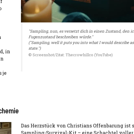
f
o
"Sampling, nun, es versetzt dich in einen Zustand, den ic
n
Fugenzustand beschreiben würde."
("Sampling, well it puts you into what I would describe as
state.")
d, in
© Screenshot/Zitat: Thecrowhillco (YouTube)
en
 je
lchemie
Das Herzstück von Christians Offenbarung ist 
Sampling-Survival-Kit – eine Schachtel voller