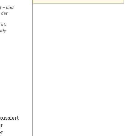
t – und
 das
it's
htly
kussiert
er
er