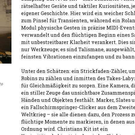
rätselhafter Geräte und taktiler Kuriositäten, j
eigener Geschichte. Hier wird ein weicher Sch
zum Pinsel für Transienten, während ein Rola
Modul physische Gesten in präzise MIDI-Event
verwandelt und den flüchtigen Beginn eines 
mit unbestreitbarer Klarheit verankert. Dies s
nur Werkzeuge; es sind Talismane, ausgewählt,
feinsten Vibrationen einzufangen und zu bann
Unter den Schätzen: ein Strickfaden-Zähler, 
Robins zu zählen und inmitten des Takes-Laby
to
für Gleichmäßigkeit zu sorgen. Eine Kamera, d
ein stiller Zeuge das unsichtbare Zusammensp
Händen und Objekten festhält. Marker, Slates 
ein Fallschirmspringer-Clicker aus dem Zweit
Weltkrieg – sie alle dienen dazu, den Prozess z
flüchtige Momente zu markieren, in denen aus
Ordnung wird. Christians Kit ist ein