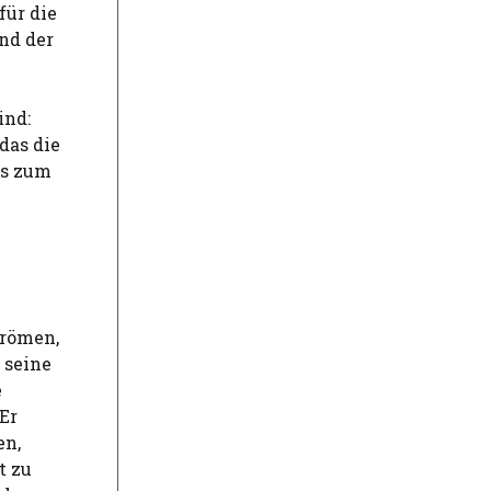
für die
end der
ind:
das die
is zum
trömen,
r seine
e
Er
en,
t zu