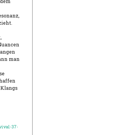
s dem
esonanz,
ieht.
,
 Nuancen
nfangen
kann man
se
chaffen
 Klangs
ival-37-