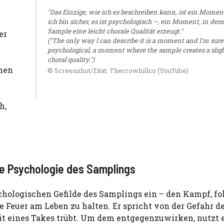
"Das Einzige, wie ich es beschreiben kann, ist ein Momen
ich bin sicher, es ist psychologisch –, ein Moment, in dem
Sample eine leicht chorale Qualität erzeugt."
er
("The only way I can describe it is a moment and I'm sure 
psychological, a moment where the sample creates a slig
choral quality.")
inen
© Screenshot/Zitat: Thecrowhillco (YouTube)
h,
ie Psychologie des Samplings
chologischen Gefilde des Samplings ein – den Kampf, fo
 Feuer am Leben zu halten. Er spricht von der Gefahr d
it eines Takes trübt. Um dem entgegenzuwirken, nutzt 