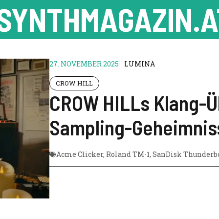
SYNTHMAGAZIN.A
27. NOVEMBER 2025
LUMINA
CROW HILL
CROW HILLs Klang-Üb
Sampling-Geheimniss
Acme Clicker
,
Roland TM-1
,
SanDisk Thunderbo