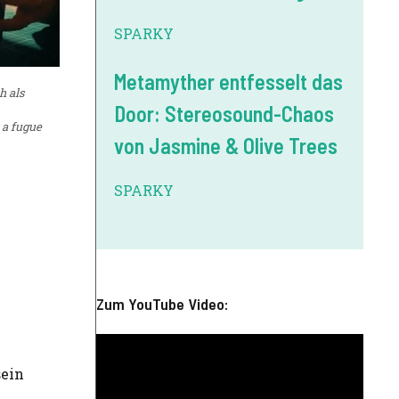
SPARKY
Metamyther entfesselt das
h als
Door: Stereosound-Chaos
 a fugue
von Jasmine & Olive Trees
SPARKY
Zum YouTube Video:
sein