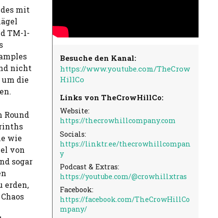
edes mit
lägel
nd TM-1-
s
Samples
Besuche den Kanal:
ind nicht
https://www.youtube.com/TheCrow
HillCo
 um die
en.
Links von TheCrowHillCo:
Website:
um Round
https://thecrowhillcompany.com
rinths
Socials:
ie wie
https://linktr.ee/thecrowhillcompan
iel von
y
und sogar
Podcast & Extras:
en
https://youtube.com/@crowhillxtras
u erden,
Facebook:
 Chaos
https://facebook.com/TheCrowHillCo
mpany/