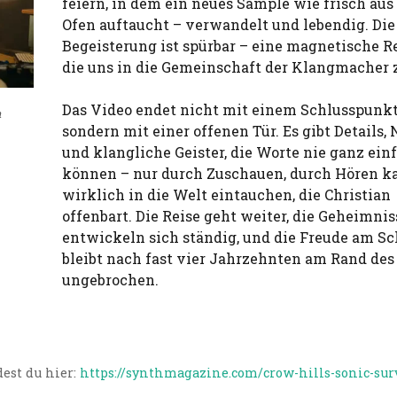
feiern, in dem ein neues Sample wie frisch au
Ofen auftaucht – verwandelt und lebendig. Die
Begeisterung ist spürbar – eine magnetische R
die uns in die Gemeinschaft der Klangmacher z
Das Video endet nicht mit einem Schlusspunkt
m
sondern mit einer offenen Tür. Es gibt Details,
und klangliche Geister, die Worte nie ganz ei
können – nur durch Zuschauen, durch Hören 
wirklich in die Welt eintauchen, die Christian
offenbart. Die Reise geht weiter, die Geheimnis
entwickeln sich ständig, und die Freude am S
bleibt nach fast vier Jahrzehnten am Rand des
ungebrochen.
est du hier:
https://synthmagazine.com/crow-hills-sonic-surv