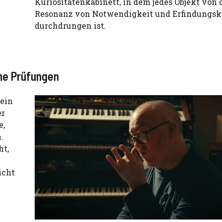
Kuriositätenkabinett, in dem jedes Objekt von 
Resonanz von Notwendigkeit und Erfindungsk
durchdrungen ist.
ine Prüfungen
 ein
er
e,
.
ht,
icht