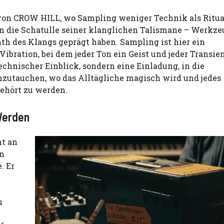
von CROW HILL, wo Sampling weniger Technik als Ritual 
on die Schatulle seiner klanglichen Talismane – Werkz
inth des Klangs geprägt haben. Sampling ist hier ein
bration, bei dem jeder Ton ein Geist und jeder Transien
technischer Einblick, sondern eine Einladung, in die
zutauchen, wo das Alltägliche magisch wird und jedes
gehört zu werden.
Werden
ht an
in
. Er
u