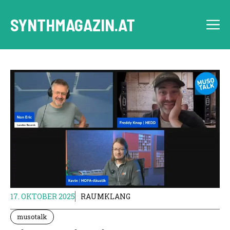
Skip
to
SYNTHMAGAZIN.AT
M
content
17. OKTOBER 2025
RAUMKLANG
musotalk