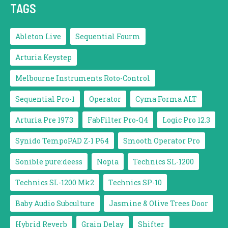
TAGS
Ableton Live
Sequential Fourm
Arturia Keystep
Melbourne Instruments Roto-Control
Sequential Pro-1
Operator
Cyma Forma ALT
Arturia Pre 1973
FabFilter Pro-Q4
Logic Pro 12.3
Synido TempoPAD Z-1 P64
Smooth Operator Pro
Sonible pure:deess
Nopia
Technics SL-1200
Technics SL-1200 Mk2
Technics SP-10
Baby Audio Subculture
Jasmine & Olive Trees Door
Hybrid Reverb
Grain Delay
Shifter