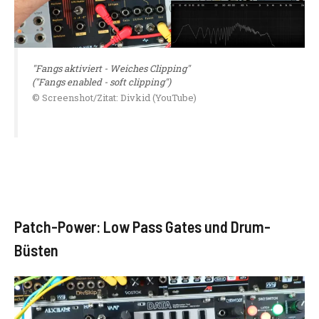
"Fangs aktiviert - Weiches Clipping"
("Fangs enabled - soft clipping")
© Screenshot/Zitat: Divkid (YouTube)
Patch-Power: Low Pass Gates und Drum-
Büsten