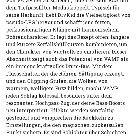
von VAMP hervorzuheben, indem er sein VCA mit
dem Tiefpassfilter-Modus koppelt. Typisch für
seine Herkunft, hebt DivKid die Vielseitigkeit von
pseudo-LPG hervor und schafft jene fetten,
perkussionartigen Klänge mit harmonischem
Röhrencharakter. Er legt das Rezept offen: längere
und kürzere Zerfallshüllkurven kombinieren, um
den Charakter von Vactrolls zu emulieren. Dieser
Abschnitt zeigt auch das Potenzial von VAMP als
ein immens kraftvolles Drum-Bus. Mit dem
Flussschalter, der die Röhren-Sättigung erzeugt,
und den Clipping-Stufen, die Wolken von
warmem, wolligem Fuzz bilden, macht VAMP
jeden Schlag kolossal, besonders unter dem
resonanten Hochpass-Zug, der deine Bass-Boosts
neu interpretiert. Effekte werden sorgfältig
gesteuert und versprechen die Rückkehr zu
Einstellungen, die den magischen, zuckersüßen
Punkt sichern. Es sind Schichten über Schichten