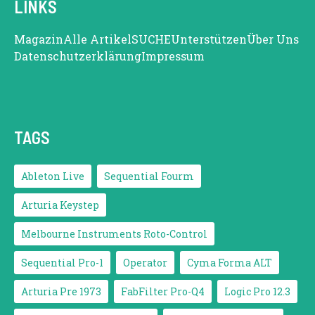
LINKS
Magazin
Alle Artikel
SUCHE
Unterstützen
Über Uns
Datenschutzerklärung
Impressum
TAGS
Ableton Live
Sequential Fourm
Arturia Keystep
Melbourne Instruments Roto-Control
Sequential Pro-1
Operator
Cyma Forma ALT
Arturia Pre 1973
FabFilter Pro-Q4
Logic Pro 12.3