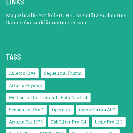
LINKS
Magazin
Alle Artikel
SUCHE
Unterstützen
Über Uns
Datenschutzerklärung
Impressum
TAGS
Ableton Live
Sequential Fourm
Arturia Keystep
Melbourne Instruments Roto-Control
Sequential Pro-1
Operator
Cyma Forma ALT
Arturia Pre 1973
FabFilter Pro-Q4
Logic Pro 12.3