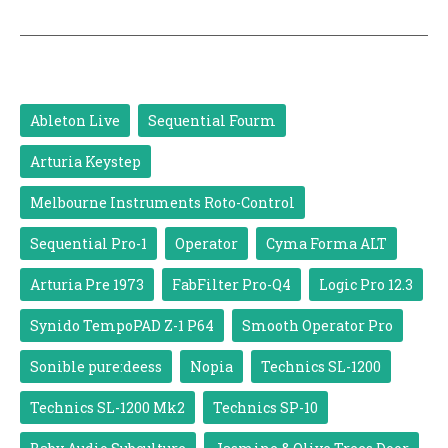
Ableton Live
Sequential Fourm
Arturia Keystep
Melbourne Instruments Roto-Control
Sequential Pro-1
Operator
Cyma Forma ALT
Arturia Pre 1973
FabFilter Pro-Q4
Logic Pro 12.3
Synido TempoPAD Z-1 P64
Smooth Operator Pro
Sonible pure:deess
Nopia
Technics SL-1200
Technics SL-1200 Mk2
Technics SP-10