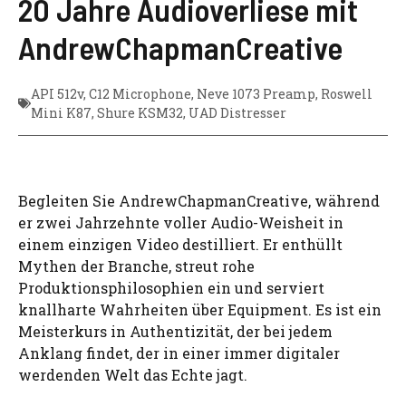
20 Jahre Audioverliese mit
AndrewChapmanCreative
API 512v
,
C12 Microphone
,
Neve 1073 Preamp
,
Roswell
Mini K87
,
Shure KSM32
,
UAD Distresser
Begleiten Sie AndrewChapmanCreative, während
er zwei Jahrzehnte voller Audio-Weisheit in
einem einzigen Video destilliert. Er enthüllt
Mythen der Branche, streut rohe
Produktionsphilosophien ein und serviert
knallharte Wahrheiten über Equipment. Es ist ein
Meisterkurs in Authentizität, der bei jedem
Anklang findet, der in einer immer digitaler
werdenden Welt das Echte jagt.