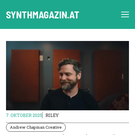
Skip
to
SYNTHMAGAZIN.AT
M
content
7. OKTOBER 2025
RILEY
Andrew Chapman Creative