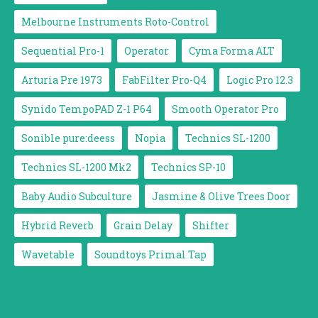
Melbourne Instruments Roto-Control
Sequential Pro-1
Operator
Cyma Forma ALT
Arturia Pre 1973
FabFilter Pro-Q4
Logic Pro 12.3
Synido TempoPAD Z-1 P64
Smooth Operator Pro
Sonible pure:deess
Nopia
Technics SL-1200
Technics SL-1200 Mk2
Technics SP-10
Baby Audio Subculture
Jasmine & Olive Trees Door
Hybrid Reverb
Grain Delay
Shifter
Wavetable
Soundtoys Primal Tap