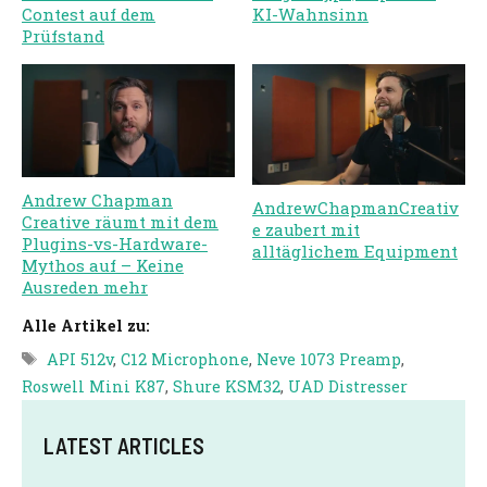
Contest auf dem
KI-Wahnsinn
Prüfstand
Andrew Chapman
AndrewChapmanCreativ
Creative räumt mit dem
e zaubert mit
Plugins-vs-Hardware-
alltäglichem Equipment
Mythos auf – Keine
Ausreden mehr
Alle Artikel zu:
Tags
API 512v
,
C12 Microphone
,
Neve 1073 Preamp
,
Roswell Mini K87
,
Shure KSM32
,
UAD Distresser
LATEST ARTICLES