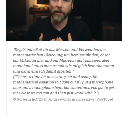
"Es gibt eine Zeit für das Messen und Verwenden der
mathematischen Gleichung, um herauszufinden, ob ich
ein Mikrofon hier und ein Mikrofon dort platziere, aber
manchmal muss man so nah wie möglich herankommen
und dann einfach damit arbeiten."
("There's a time for measuring out and using the
mathematical equation to figure out if I put a microphone
here and a microphone here, but sometimes you got to get
it as close as you can and then just work with it.")
© Screenshot/Zitat: Andrewchapmancreative (YouTube)