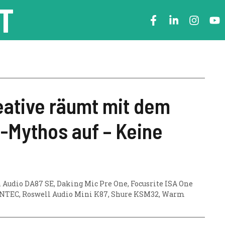
T
ative räumt mit dem
-Mythos auf – Keine
Audio DA87 SE
,
Daking Mic Pre One
,
Focusrite ISA One
iNTEC
,
Roswell Audio Mini K87
,
Shure KSM32
,
Warm