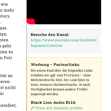
 wie
ir mehr
Story,
.
ines
ign,
Besuche den Kanal:
oten
https://www.youtube.com/AndrewC
hapmanCreative
s geht
hlen zu
m Poti
Werbung – Partnerlinks:
Bei einem Kauf über die folgenden Links
ität an
erhalten wir ggf. eine Provision – ohne
Mehrkosten für dich. Der Link führt zu
ieren.
einer Amazon-Stichwortsuche. Je nach
st nicht
Verfügbarkeit können andere Treffer
ür
angezeigt werden.
Black Lion Audio B12A
neidest,
🔗
Preis auf Amazon prüfen