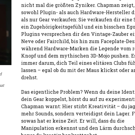
nicht mal die größten Zyniker. Chapman zeigt,
sowohl Plugin- als auch Hardware-Hersteller d
als nur Gear verkaufen: Sie verkaufen dir eine 
ein Zugehörigkeitsgefühl und ein bisschen Ego
Plugins versprechen dir den Vintage-Zauber e
Neve oder Fairchild, bis hin zum Faceplate-Des
während Hardware-Marken die Legende vom r
Knopf und dem mythischen 3D-Mojo pushen. E
immer darum, dich Teil eines elitären Clubs fü
lassen – egal ob du mit der Maus klickst oder a
d
drehst.
hat
Das eigentliche Problem? Wenn du deine Ident
dein Gear koppelst, hörst du auf zu experiment
Chapman warnt: Hier stirbt Kreativität – du jag
mehr Sounds, sondern verteidigst dein Lager. F
sowas hat er keine Zeit. Er will, dass du die
Manipulation erkennst und den Lärm durchsch