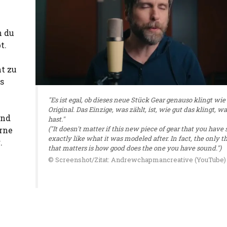
n du
t.
ht zu
s
"Es ist egal, ob dieses neue Stück Gear genauso klingt wie
Original. Das Einzige, was zählt, ist, wie gut das klingt, w
und
hast."
("It doesn't matter if this new piece of gear that you have
orne
exactly like what it was modeled after. In fact, the only t
.
that matters is how good does the one you have sound.")
© Screenshot/Zitat: Andrewchapmancreative (YouTube)