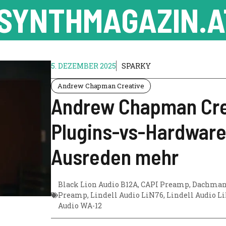
SYNTHMAGAZIN.A
5. DEZEMBER 2025
SPARKY
Andrew Chapman Creative
Andrew Chapman Cre
Plugins-vs-Hardware
Ausreden mehr
Black Lion Audio B12A
,
CAPI Preamp
,
Dachman 
Preamp
,
Lindell Audio LiN76
,
Lindell Audio L
Audio WA-12