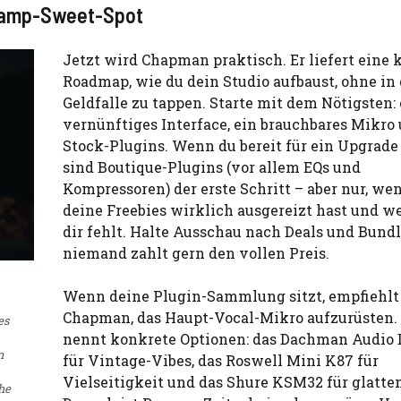
reamp-Sweet-Spot
Jetzt wird Chapman praktisch. Er liefert eine 
Roadmap, wie du dein Studio aufbaust, ohne in 
Geldfalle zu tappen. Starte mit dem Nötigsten: 
vernünftiges Interface, ein brauchbares Mikro
Stock-Plugins. Wenn du bereit für ein Upgrade 
sind Boutique-Plugins (vor allem EQs und
Kompressoren) der erste Schritt – aber nur, we
deine Freebies wirklich ausgereizt hast und we
dir fehlt. Halte Ausschau nach Deals und Bundl
niemand zahlt gern den vollen Preis.
Wenn deine Plugin-Sammlung sitzt, empfiehlt
Chapman, das Haupt-Vocal-Mikro aufzurüsten. 
es
nennt konkrete Optionen: das Dachman Audio 
n
für Vintage-Vibes, das Roswell Mini K87 für
Vielseitigkeit und das Shure KSM32 für glatte
he