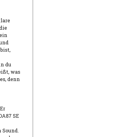
klare
die
ein
 und
bist,
nn du
ißt, was
es, denn
Er
DA87 SE
n Sound.