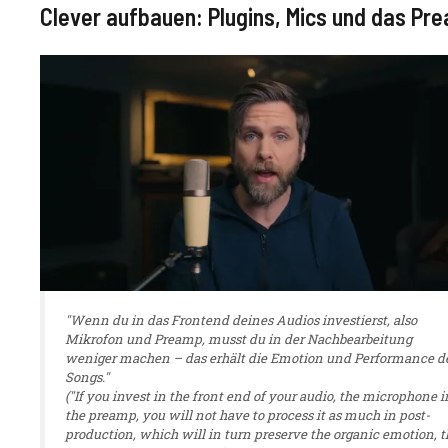
Clever aufbauen: Plugins, Mics und das P
"Wenn du in das Frontend deines Audios investierst, also
Mikrofon und Preamp, musst du in der Nachbearbeitung
weniger machen – das erhält die Emotion und Performance d
Songs."
("If you invest in the front end of your audio, the microphone i
the preamp, you will not have to process it as much in post-
production, which will in turn preserve the organic emotion, t