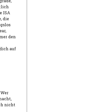
grade,
klich
e ISA
, die
ngslos
ear,
mmer den
dich auf
. Wer
macht,
ch nicht