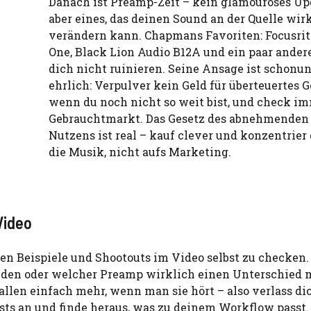
Danach ist Preamp-Zeit – kein glamouröses Up
aber eines, das deinen Sound an der Quelle wir
verändern kann. Chapmans Favoriten: Focusrit
One, Black Lion Audio B12A und ein paar andere
dich nicht ruinieren. Seine Ansage ist schonu
ehrlich: Verpulver kein Geld für überteuertes G
wenn du noch nicht so weit bist, und check i
Gebrauchtmarkt. Das Gesetz des abnehmenden
Nutzens ist real – kauf clever und konzentrier 
die Musik, nicht aufs Marketing.
Video
ten Beispiele und Shootouts im Video selbst zu checken
iden oder welcher Preamp wirklich einen Unterschied 
llen einfach mehr, wenn man sie hört – also verlass di
ests an und finde heraus, was zu deinem Workflow passt.