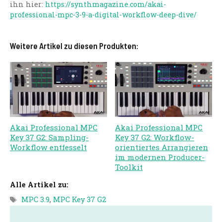
ihn hier:
https://synthmagazine.com/akai-
professional-mpc-3-9-a-digital-workflow-deep-dive/
Weitere Artikel zu diesen Produkten:
Akai Professional MPC
Akai Professional MPC
Key 37 G2: Sampling-
Key 37 G2: Workflow-
Workflow entfesselt
orientiertes Arrangieren
im modernen Producer-
Toolkit
Alle Artikel zu:
Tags
MPC 3.9
,
MPC Key 37 G2