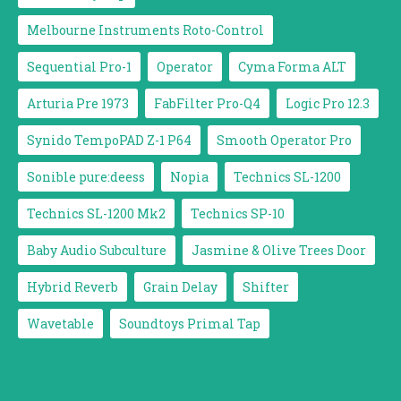
Melbourne Instruments Roto-Control
Sequential Pro-1
Operator
Cyma Forma ALT
Arturia Pre 1973
FabFilter Pro-Q4
Logic Pro 12.3
Synido TempoPAD Z-1 P64
Smooth Operator Pro
Sonible pure:deess
Nopia
Technics SL-1200
Technics SL-1200 Mk2
Technics SP-10
Baby Audio Subculture
Jasmine & Olive Trees Door
Hybrid Reverb
Grain Delay
Shifter
Wavetable
Soundtoys Primal Tap