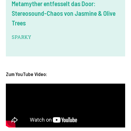
Metamyther entfesselt das Door:
Stereosound-Chaos von Jasmine & Olive
Trees
SPARKY
Zum YouTube Video: