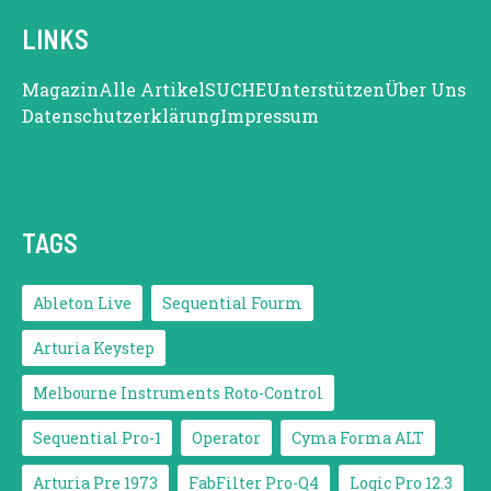
LINKS
Magazin
Alle Artikel
SUCHE
Unterstützen
Über Uns
Datenschutzerklärung
Impressum
TAGS
Ableton Live
Sequential Fourm
Arturia Keystep
Melbourne Instruments Roto-Control
Sequential Pro-1
Operator
Cyma Forma ALT
Arturia Pre 1973
FabFilter Pro-Q4
Logic Pro 12.3