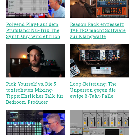
Polyend Play+ auf dem
Reason Rack entfesselt:
Prüfstand: Nu-Trix The
TAETRO macht Software
Synth Guy wird ehrlich
zur Klangwaffe
Pick Yourself vs. Die 5
Loop-Befreiung: The
toxischsten Mixing-
Unperson gegen die
Tipps: Ehrlicher Talk für
ewige 8-Takt-Falle
Bedroom Producer