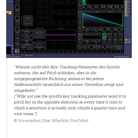
"Warum nicht den Key-Tracking-Parameter des Synths
nehmen, ihn auf Pitch schicken, aber in die
entgegengesetzte Richtung, sodass er bei jedem
Halbtonschritt tatsächlich nur einen Viertelton steigt und
umgekehrt."
("Why not use the synth's key tracking parameter send it to
pitch but in the opposite direction so every time it tries to
climb a semitone it actually only climbs a quarter tone and
vice versa.")
© Screenshot/Zitat: Bthelick (YouTube)