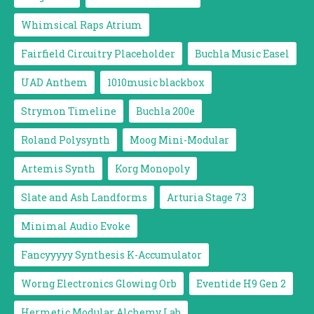
Whimsical Raps Atrium
Fairfield Circuitry Placeholder
Buchla Music Easel
UAD Anthem
1010music blackbox
Strymon Timeline
Buchla 200e
Roland Polysynth
Moog Mini-Modular
Artemis Synth
Korg Monopoly
Slate and Ash Landforms
Arturia Stage 73
Minimal Audio Evoke
Fancyyyyy Synthesis K-Accumulator
Worng Electronics Glowing Orb
Eventide H9 Gen 2
Hermetic Modular Alchemy Lab