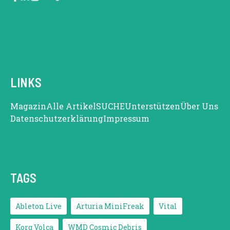
LINKS
Magazin
Alle Artikel
SUCHE
Unterstützen
Über Uns
Datenschutzerklärung
Impressum
TAGS
Ableton Live
Arturia MiniFreak
Vital
Korg Volca
WMD Cosmic Debris