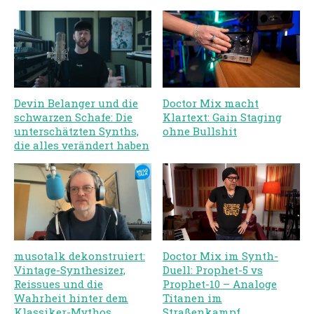
Devin Belanger und die
Doctor Mix macht
schwarzen Schafe: Die
Klartext: Gain Staging
unterschätzten Synths,
ohne Bullshit
die alles verändert haben
musotalk dekonstruiert:
Doctor Mix im Synth-
Vintage-Synthesizer,
Duell: Prophet-5 vs
Reissues und die
Prophet-10 – Analoge
Wahrheit hinter dem
Titanen im
Klassiker-Mythos
Straßenkampf