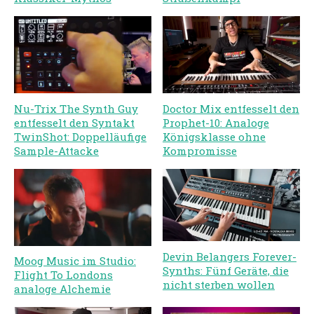
Nu-Trix The Synth Guy
Doctor Mix entfesselt den
entfesselt den Syntakt
Prophet-10: Analoge
TwinShot: Doppelläufige
Königsklasse ohne
Sample-Attacke
Kompromisse
Devin Belangers Forever-
Moog Music im Studio:
Synths: Fünf Geräte, die
Flight To Londons
nicht sterben wollen
analoge Alchemie