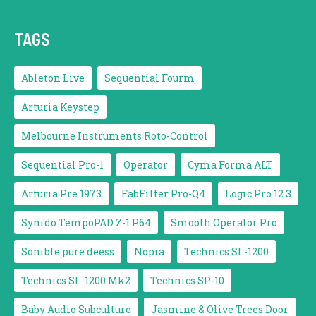
TAGS
Ableton Live
Sequential Fourm
Arturia Keystep
Melbourne Instruments Roto-Control
Sequential Pro-1
Operator
Cyma Forma ALT
Arturia Pre 1973
FabFilter Pro-Q4
Logic Pro 12.3
Synido TempoPAD Z-1 P64
Smooth Operator Pro
Sonible pure:deess
Nopia
Technics SL-1200
Technics SL-1200 Mk2
Technics SP-10
Baby Audio Subculture
Jasmine & Olive Trees Door