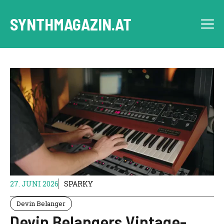
Skip
to
SYNTHMAGAZIN.AT
M
content
27. JUNI 2026
SPARKY
Devin Belanger
Devin Belangers Vintage-