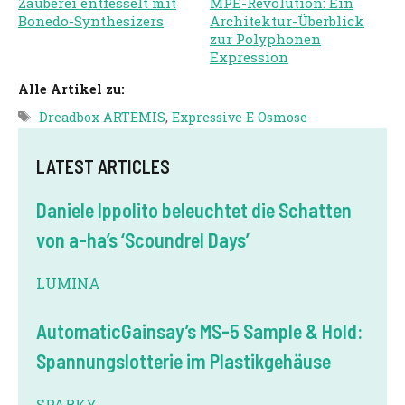
Zauberei entfesselt mit
MPE-Revolution: Ein
Bonedo-Synthesizers
Architektur-Überblick
zur Polyphonen
Expression
Alle Artikel zu:
Tags
Dreadbox ARTEMIS
,
Expressive E Osmose
LATEST ARTICLES
Daniele Ippolito beleuchtet die Schatten
von a-ha’s ‘Scoundrel Days’
LUMINA
AutomaticGainsay’s MS-5 Sample & Hold:
Spannungslotterie im Plastikgehäuse
SPARKY