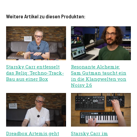
Weitere Artikel zu diesen Produkten:
Starsky Carr entfesselt
Resonante Alchemie:
das Reliq: Techno-Track-
Sam Gutman taucht ein
Bau aus einer Box
in die Klangwelten von
Noisy 2.6
Dreadbox Artemis geht
Starsky Carr im