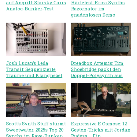
auf Angriff: Starsky Carrs
Härtetest: Erica Synths
Analog-Bunker-Test
Razornator im
gnadenlosen Demo
Josh Lucan’s Leda
Dreadbox Artemis: Tim
Transit: Sequenzierte
Shoebridge packt den
Träume und Klangnebel
Doppel-Polysynth aus
Scott’s Synth Stuff stürmt
Expressive E Osmose: 12
Sweetwater: 2025s Top 20
Gesten-Tricks mit Jordan
Synths im Rave-Bunker-
Rudess – Ein