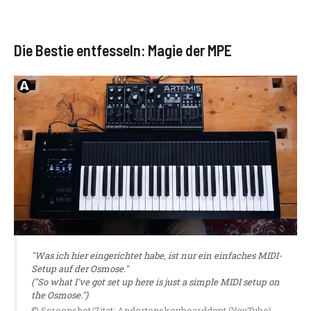
Die Bestie entfesseln: Magie der MPE
"Was ich hier eingerichtet habe, ist nur ein einfaches MIDI-
Setup auf der Osmose."
("So what I've got set up here is just a simple MIDI setup on
the Osmose.")
© Screenshot/Zitat: Andertonskeyboarddept (YouTube)