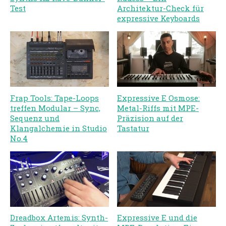
Test
Architektur-Check für
expressive Keyboards
Frap Tools: Tape-Loops
Expressive E Osmose:
treffen Modular – Sync,
Metal-Riffs mit MPE-
Sequenz und
Präzision auf der
Klangalchemie in Studio
Tastatur
No.4
Dreadbox Artemis: Synth-
Expressive E und die