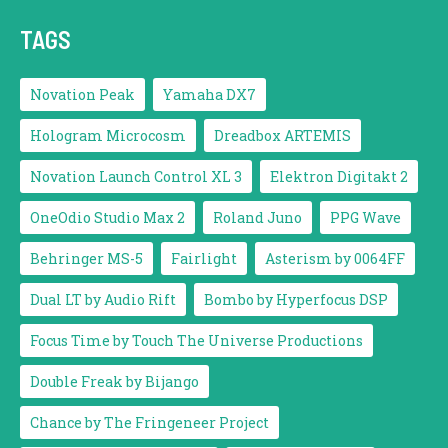
TAGS
Novation Peak
Yamaha DX7
Hologram Microcosm
Dreadbox ARTEMIS
Novation Launch Control XL 3
Elektron Digitakt 2
OneOdio Studio Max 2
Roland Juno
PPG Wave
Behringer MS-5
Fairlight
Asterism by 0064FF
Dual LT by Audio Rift
Bombo by Hyperfocus DSP
Focus Time by Touch The Universe Productions
Double Freak by Bijango
Chance by The Fringeneer Project