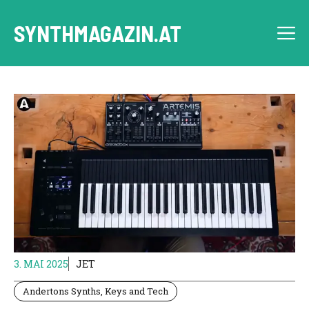
Skip
to
SYNTHMAGAZIN.AT
M
content
3. MAI 2025
JET
Andertons Synths, Keys and Tech