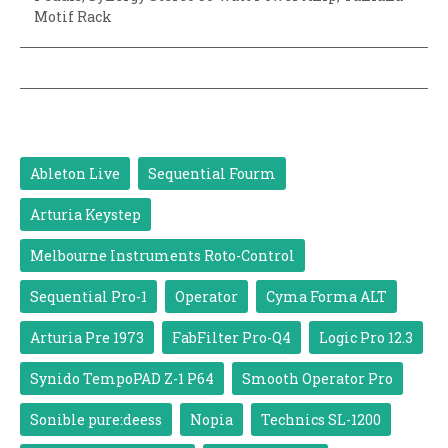
Motif Rack
Ableton Live
Sequential Fourm
Arturia Keystep
Melbourne Instruments Roto-Control
Sequential Pro-1
Operator
Cyma Forma ALT
Arturia Pre 1973
FabFilter Pro-Q4
Logic Pro 12.3
Synido TempoPAD Z-1 P64
Smooth Operator Pro
Sonible pure:deess
Nopia
Technics SL-1200