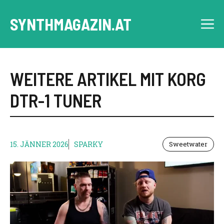
Skip
to
SYNTHMAGAZIN.AT
M
content
WEITERE ARTIKEL MIT KORG
DTR-1 TUNER
15. JÄNNER 2026
SPARKY
Sweetwater