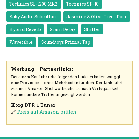
Technics SL-1200 Mk2
Technics SP-10
Baby Audio Subculture
Jasmine & Olive Trees Door
Hybrid Reverb
Grain Delay
Shifter
Wavetable
Soundtoys Primal Tap
Werbung – Partnerlinks:
Bei einem Kauf über die folgenden Links erhalten wir ggf.
eine Provision – ohne Mehrkosten für dich. Der Link führt
zu einer Amazon-Stichwortsuche. Je nach Verfügbarkeit
können andere Treffer angezeigt werden.
Korg DTR-1 Tuner
🔗
Preis auf Amazon prüfen