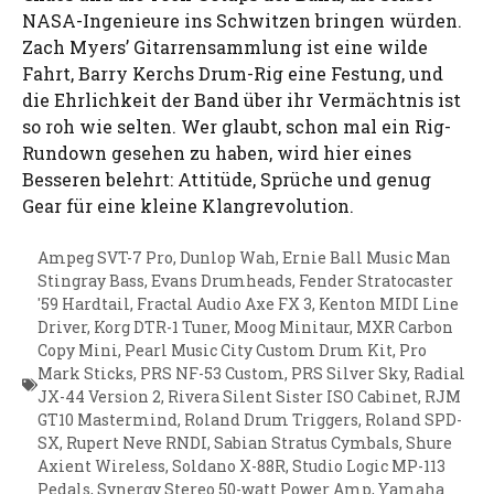
NASA-Ingenieure ins Schwitzen bringen würden.
Zach Myers’ Gitarrensammlung ist eine wilde
Fahrt, Barry Kerchs Drum-Rig eine Festung, und
die Ehrlichkeit der Band über ihr Vermächtnis ist
so roh wie selten. Wer glaubt, schon mal ein Rig-
Rundown gesehen zu haben, wird hier eines
Besseren belehrt: Attitüde, Sprüche und genug
Gear für eine kleine Klangrevolution.
Ampeg SVT-7 Pro
,
Dunlop Wah
,
Ernie Ball Music Man
Stingray Bass
,
Evans Drumheads
,
Fender Stratocaster
'59 Hardtail
,
Fractal Audio Axe FX 3
,
Kenton MIDI Line
Driver
,
Korg DTR-1 Tuner
,
Moog Minitaur
,
MXR Carbon
Copy Mini
,
Pearl Music City Custom Drum Kit
,
Pro
Mark Sticks
,
PRS NF-53 Custom
,
PRS Silver Sky
,
Radial
JX-44 Version 2
,
Rivera Silent Sister ISO Cabinet
,
RJM
GT10 Mastermind
,
Roland Drum Triggers
,
Roland SPD-
SX
,
Rupert Neve RNDI
,
Sabian Stratus Cymbals
,
Shure
Axient Wireless
,
Soldano X-88R
,
Studio Logic MP-113
Pedals
,
Synergy Stereo 50-watt Power Amp
,
Yamaha