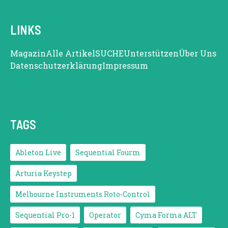
LINKS
Magazin
Alle Artikel
SUCHE
Unterstützen
Über Uns
Datenschutzerklärung
Impressum
TAGS
Ableton Live
Sequential Fourm
Arturia Keystep
Melbourne Instruments Roto-Control
Sequential Pro-1
Operator
Cyma Forma ALT